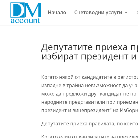
Начало
Счетоводни услуги
Депутатите приеха п
избират президент 
Когато някой от кандидатите в регистр
изпадне в трайна невъзможност да учас
може да предложи друг кандидат не по
народните представители при приемане
президент и вицепрезидент” на Изборн
Депутатите приеха правилата, по коит
Когато един от кандидатите за презид