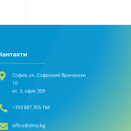
Контакти

София, ул. Софроний Врачански
10
ет. 3, офис 309

+359 887 355 166

office@dma.bg