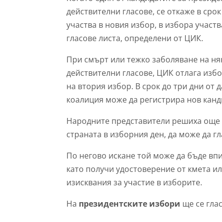
действителни гласове, се откаже в срок
участва в новия избор, в избора участ
гласове листа, определени от ЦИК.
При смърт или тежко заболяване на ня
действителни гласове, ЦИК отлага избо
на втория избор. В срок до три дни от
коалиция може да регистрира нов канд
Народните представители решиха още б
страната в изборния ден, да може да гл
По негово искане той може да бъде впи
като получи удостоверение от кмета ил
изисквания за участие в изборите.
На
президентските избори
ще се гласу