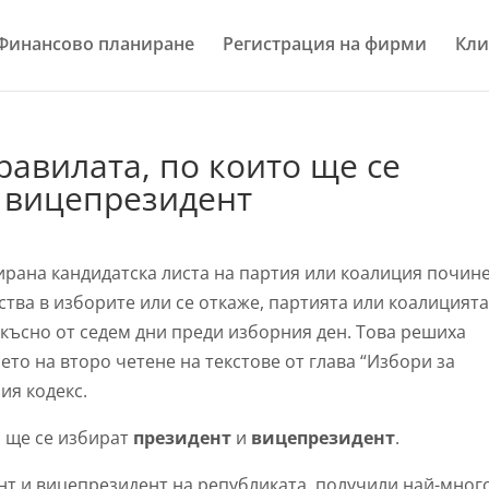
Финансово планиране
Регистрация на фирми
Кли
равилата, по които ще се
и вицепрезидент
ирана кандидатска листа на партия или коалиция почине
тва в изборите или се откаже, партията или коалицият
-късно от седем дни преди изборния ден. Това решиха
то на второ четене на текстове от глава “Избори за
ия кодекс.
о ще се избират
президент
и
вицепрезидент
.
ент и вицепрезидент на републиката, получили най-мног