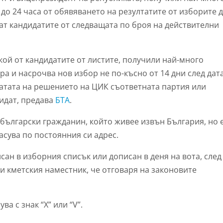
 до 24 часа от обявяването на резултатите от изборите 
ват кандидатите от следващата по броя на действителни
кой от кандидатите от листите, получили най-много
ра и насрочва нов избор не по-късно от 14 дни след дат
 датата на решението на ЦИК съответната партия или
идат, предава
БТА
.
ългарски гражданин, който живее извън България, но е
асува по постоянния си адрес.
сан в изборния списък или дописан в деня на вота, след
и кметския наместник, че отговаря на законовите
ва с знак “Х” или “V”.