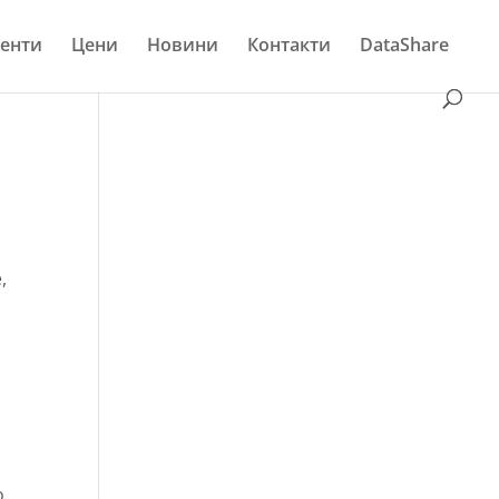
енти
Цени
Новини
Контакти
DataShare
,
а
о