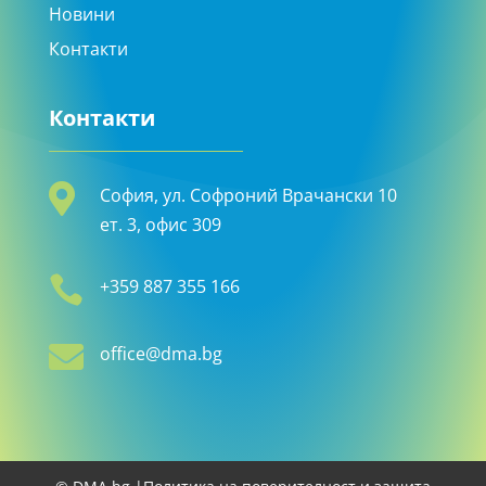
Новини
Контакти
Контакти

София, ул. Софроний Врачански 10
ет. 3, офис 309

+359 887 355 166

office@dma.bg