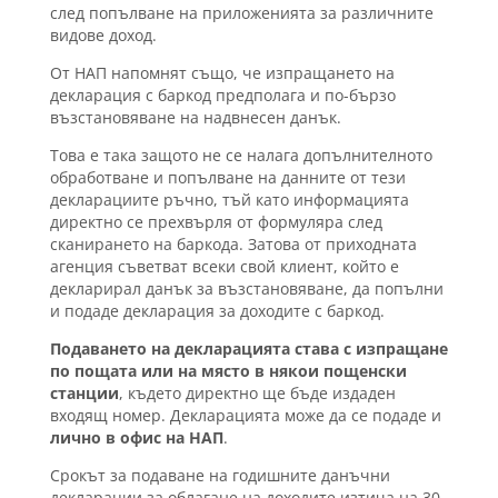
след попълване на приложенията за различните
видове доход.
От НАП напомнят също, че изпращането на
декларация с баркод предполага и по-бързо
възстановяване на надвнесен данък.
Това е така защото не се налага допълнителното
обработване и попълване на данните от тези
декларациите ръчно, тъй като информацията
директно се прехвърля от формуляра след
сканирането на баркода. Затова от приходната
агенция съветват всеки свой клиент, който е
декларирал данък за възстановяване, да попълни
и подаде декларация за доходите с баркод.
Подаването на декларацията става с изпращане
по пощата или на място в някои пощенски
станции
, където директно ще бъде издаден
входящ номер. Декларацията може да се подаде и
лично в офис на НАП
.
Срокът за подаване на годишните данъчни
декларации за облагане на доходите изтича на 30