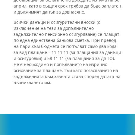
април, като в същия срок трябва да бъде заплатен
и дължимият данък за довнасяне.
Всички данъци и осигурителни вноски (с
изключение на тези за допълнително
задължително пенсионно осигуряване) се плащат
по една единствена банкова сметка. При превод
на пари към бюджета се попълват само два кода
за вид плащане – 11 11 11 (за плащания за данъци
и осигуровки) и 58 11 11 (за плащания за ДЗПО).
Не е необходимо и попълването на изрично
основание за плащане, тъй като погасяването на
задълженията към хазната става според датата на
възникването им.