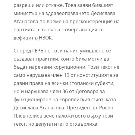
разреши или откаже. Това заяви бившият
министър на здравеопазването Десислава
Атанасова по време на пресконференция на
партията, свързана с очертаващия се
дефицит в НЗОК.
Според ГЕРБ по този начин умишлено се
създават практики, които биха могли да
бъдат наречени корупционни. Този текст не
само нарушава член 19 от конституцията за
равни права на всички стопански субекти,
но и нарушава член 36 от Договора за
функциониране на Европейския съюз, каза
Десислава Атанасова. Президентът Росен
Плевнелиев вече наложи вето върху този
текст, но депутатите го отхвърлиха.