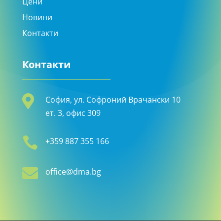
Цени
Новини
Контакти
Контакти

София, ул. Софроний Врачански 10
ет. 3, офис 309

+359 887 355 166

office@dma.bg