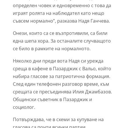
определен човек и едновременно с това да
играят ролята на наблюдател като нещо
съвсем нормално”, разказва Надя Ганчева.
Онези, които са се възпротивили, са били
една шепа хора. За останалите случващото
се било в рамките на нормалното.
Няколко дни преди вота Надя си урежда
среща в кафене в Пазарджик с Вальо, който
набира гласове за патриотична формация.
След един телефонен разговор време, към
срещата се пресъединява Илия Джамбазов.
Общински съветник в Пазарджик и
социолог.
Потвърждава, че в схеми за купуване на
гласова са почти всички партии.