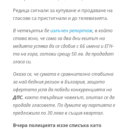
Редица сигнали за купуване и продаване на
гласове са пристигнали и до телевизията.
В четвъртък бе
излъчен репортаж
, в който
става ясно, че само за два дни екипът на
медията успява да се сдобие с 66 имена и ЕГН-
та на хора, готови срещу 50 лв. да продадат
гласа си.
Оказа се, че сумата е сравнително стабилна
за най-бедния регион в България, защото
офертата успя да победи конкуренцията на
ДПС
, както твърдеше човекът, опитал се да
продаде гласовете. По думите му партията е
предложила по 30 лева в същия квартал.
Вчера полицията иззе списъка като