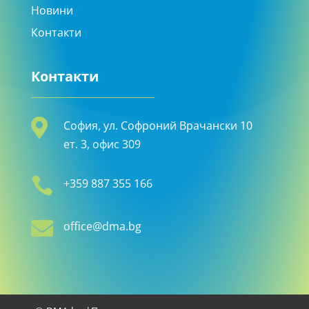
Новини
Контакти
Контакти

София, ул. Софроний Врачански 10
ет. 3, офис 309

+359 887 355 166

office@dma.bg