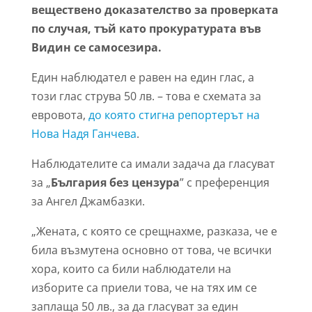
веществено доказателство за проверката
по случая, тъй като прокуратурата във
Видин се самосезира.
Един наблюдател е равен на един глас, а
този глас струва 50 лв. – това е схемата за
евровота,
до която стигна репортерът на
Нова Надя Ганчева
.
Наблюдателите са имали задача да гласуват
за „
България без цензура
” с преференция
за Ангел Джамбазки.
„Жената, с която се срещнахме, разказа, че е
била възмутена основно от това, че всички
хора, които са били наблюдатели на
изборите са приели това, че на тях им се
заплаща 50 лв., за да гласуват за един