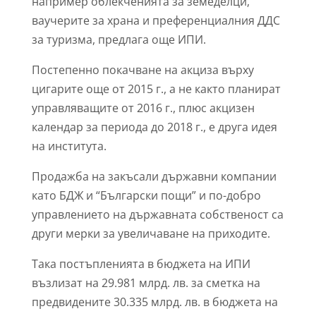
например облекченията за земеделци,
ваучерите за храна и преференциалния ДДС
за туризма, предлага още ИПИ.
Постепенно покачване на акциза върху
цигарите още от 2015 г., а не както планират
управляващите от 2016 г., плюс акцизен
календар за периода до 2018 г., е друга идея
на института.
Продажба на закъсали държавни компании
като БДЖ и “Български пощи” и по-добро
управлението на държавната собственост са
други мерки за увеличаване на приходите.
Така постъпленията в бюджета на ИПИ
възлизат на 29.981 млрд. лв. за сметка на
предвидените 30.335 млрд. лв. в бюджета на