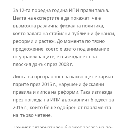
За 12-та поредна година ИПИ прави такъв.
Целта на експертите е да покажат, че е
възможна различна фискална политика,
която залага на стабилни публични финанси,
реформи и растеж. До момента по тяхно
предложение, което е взето под внимание
от управляващите, е въвеждането на
плоския данък през 2008 г.
Липса на прозрачност за какво ще се харчат
парите през 2015 г., нарушени фискални
правила и липса на реформи. Така изглежда
през погледа на ИПИ държавният бюджет за
2015 г., който беше одобрен от парламента
на първо четене.
Техният алтернативен бюджет залага на по-