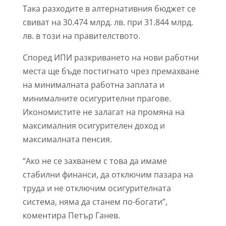
Така разходите в алтернативния бюджет се
свиват на 30.474 млрд. лв. при 31.844 млрд.
лв. в този на правителството.
Според ИПИ разкриването на нови работни
места ще бъде постигнато чрез премахване
на минималната работна заплата и
минималните осигурителни прагове.
Икономистите не залагат на промяна на
максималния осигурителен доход и
максималната пенсия.
“Ако не се захванем с това да имаме
стабилни финанси, да отключим пазара на
труда и не отключим осигурителната
система, няма да станем по-богати”,
коментира Петър Ганев.