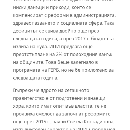
ниски данъци и приходи, които се
компенсират с реформи в администрацията,
здравеопазването и социалната сфера. Така
дефицитът се свива двойно още през
следващата година, а през 2017 г. бюджетът
излиза на нула. ИПИ предлага още
преотстъпване на 2% от подоходния данък
на общините. Това беше залегнало в
програмата на ГЕРБ, но не бе приложено за
следващата година.
Въпреки че ядрото на сегашното
правителство е от подготвени и знаещи
хора, които имат опит във властта, те не
проявиха смелост да започнат реформите
още през 2015 г., заяви Светла Костадинова,
изпълнителен директор на ИПИ. Според нея