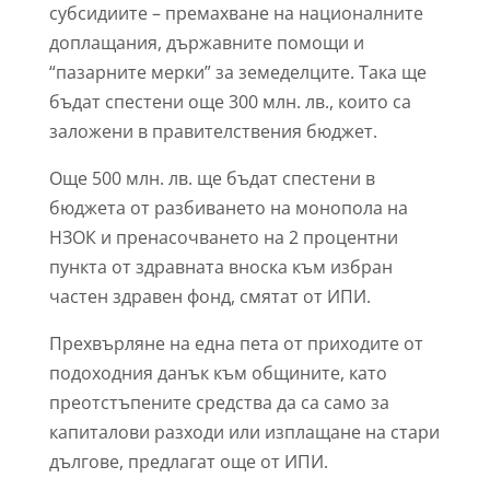
субсидиите – премахване на националните
доплащания, държавните помощи и
“пазарните мерки” за земеделците. Така ще
бъдат спестени още 300 млн. лв., които са
заложени в правителствения бюджет.
Още 500 млн. лв. ще бъдат спестени в
бюджета от разбиването на монопола на
НЗОК и пренасочването на 2 процентни
пункта от здравната вноска към избран
частен здравен фонд, смятат от ИПИ.
Прехвърляне на една пета от приходите от
подоходния данък към общините, като
преотстъпените средства да са само за
капиталови разходи или изплащане на стари
дългове, предлагат още от ИПИ.