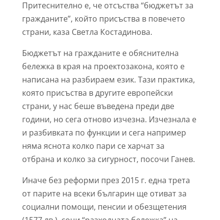
Притеснително е, че отсъства “бюджетът за
гражданите”, който присъства в повечето
страни, каза Светла Костадинова.
Бюджетът на гражданите е обяснителна
бележка в края на проектозакона, която е
написана на разбираем език. Тази практика,
която присъства в другите европейски
страни, у нас беше въведена преди две
години, но сега отново изчезна. Изчезнала е
и разбивката по функции и сега например
няма яснота колко пари се харчат за
отбрана и колко за сигурност, посочи Ганев.
Иначе без реформи през 2015 г. една трета
от парите на всеки българин ще отиват за
социални помощи, пенсии и обезщетения