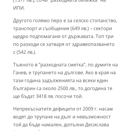
(1577 лв.), сочи “разходната бележка” на
ИПИ.
Другото голямо перо е за селско стопанство,
транспорт и съобщения (649 лв.) – сектори
щедро подпомагани от държавата. Топ три
по разходи се затваря от здравеопазването
с (542 лв.).
Тъжното в “разходната сметка”, по думите на
Ганев, е трупането на дългове. Ако в края на
тази година задълженията на всеки един
българин са около 2500 лв., то догодина те
ще бъдат 3418 лв. посочи той.
Непрекъснатите дефицити от 2009 г. насам
водят до трупане на дълг и невъзможност
той да бъде намален, допълни Десислава