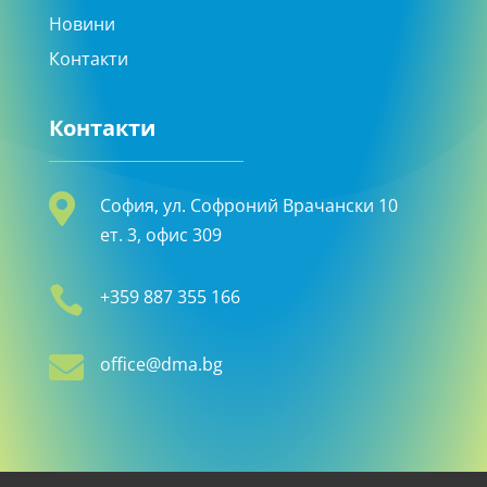
Новини
Контакти
Контакти

София, ул. Софроний Врачански 10
ет. 3, офис 309

+359 887 355 166

office@dma.bg