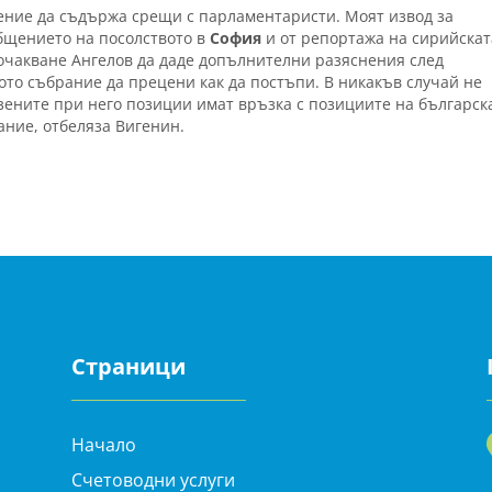
щение да съдържа срещи с парламентаристи. Моят извод за
общението на посолството в
София
и от репортажа на сирийскат
очакване Ангелов да даде допълнителни разяснения след
то събрание да прецени как да постъпи. В никакъв случай не
зените при него позиции имат връзка с позициите на българск
ание, отбеляза Вигенин.
Страници
Начало
Счетоводни услуги