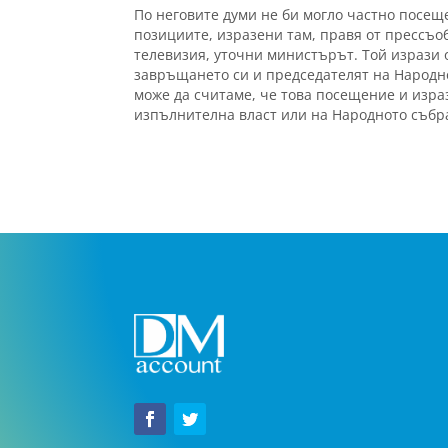
По неговите думи не би могло частно посе
позициите, изразени там, правя от прессъ
телевизия, уточни министърът. Той изрази 
завръщането си и председателят на Народно
може да считаме, че това посещение и изра
изпълнителна власт или на Народното събр