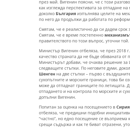
през май. Вигенин поясни, че с този разгов
как изглежда перспективата за отпадане на 
доколко
България
изпълнява целите на меха
по него да продължи да работата по реформ
Смятам, че е реалистично да си дадем срок 
Смятам, че е време постепенно
механизмъ
правителството по този въпрос, уточни той.
Министър Вигенин отбеляза, че през 2018 г
качество страната да не бъде обхваната от
Министърът добави, че очаква решение за Ш
следващите стъпки. По неговите думи, доко
Шенген
на две стъпки – първо с въздушните 
сухопътните и морските граници, това би оз
може да отпаднат границите по летищата. Две
отпадането и на контрола по морските и су
допълни Вигенин.
Попитан за оценка на посещението в
Сири
отбеляза, че предишни подобни инициативи
“частно”, но едно посещение се възприема к
срещи съдържа и как те биват отразени, ут