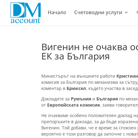
Начало
Счетоводни услуги
Вигенин не очаква о
ЕК за България
Министърът на външните работи
Кристиа
комисия за България по механизма за сътр
коментар в
Брюксел
, където участва в засе
Докладите за
Румъния
и
България
по меха
от
Европейската комисия
, заяви говорите
Не очакваме особено положителен доклад н
препоръките в доклада, за да бъде изразен
Вигенин. Той добави, че е време за спокоен
вероятно е този разговор да започне с нова