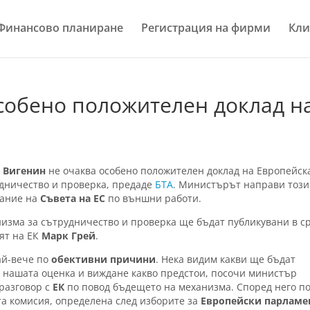
Финансово планиране
Регистрация на фирми
Кли
собено положителен доклад н
н Вигенин
не очаква особено положителен доклад на Европейск
удничество и проверка, предаде
БТА
. Министърът направи този
дание на
Съвета на ЕС
по външни работи.
низма за сътрудничество и проверка ще бъдат публикувани в с
лят на ЕК
Марк Грей
.
ай-вече по
обективни причини
. Нека видим какви ще бъдат
а нашата оценка и виждане какво предстои, посочи министър
 разговор с
ЕК
по повод бъдещето на механизма. Според него по
та комисия, определена след изборите за
Европейски парламе