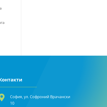
а
ата
Контакти

София, ул. Софроний Врачански
10