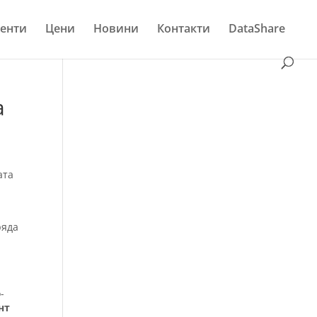
енти
Цени
Новини
Контакти
DataShare
а
ата
ряда
-
нт