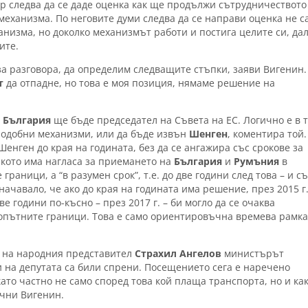
ор следва да се даде оценка как ще продължи сътрудничеството
механизма. По неговите думи следва да се направи оценка не с
низма, но доколко механизмът работи и постига целите си, да
ите.
за разговора, да определим следващите стъпки, заяви Вигенин.
т
да отпадне, но това е моя позиция, нямаме решение на
.
България
ще бъде председател на Съвета на ЕС. Логично е в 
 подобни механизми, или да бъде извън
Шенген
, коментира той.
енген до края на годината, без да се ангажира със срокове за
лкото има нагласа за приемането на
България
и
Румъния
в
граници, а “в разумен срок”, т.е. до две години след това – и с
начавало, че ако до края на годината има решение, през 2015 г
 години по-късно – през 2017 г. – би могло да се очаква
хопътните граници. Това е само ориентировъчна времева рамка
я
на народния представител
Страхил Ангелов
министърът
 на депутата са били спрени. Посещението сега е наречено
ато частно не само според това кой плаща транспорта, но и ка
очни Вигенин.