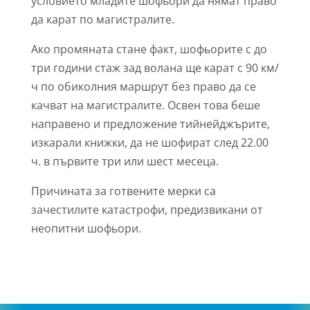
условието младите шофьори да нямат право
да карат по магистралите.
Ако промяната стане факт, шофьорите с до
три години стаж зад волана ще карат с 90 км/
ч по обиколния маршрут без право да се
качват на магистралите. Освен това беше
направено и предложение тийнейджърите,
изкарали книжки, да не шофират след 22.00
ч. в първите три или шест месеца.
Причината за готвените мерки са
зачестилите катастрофи, предизвикани от
неопитни шофьори.