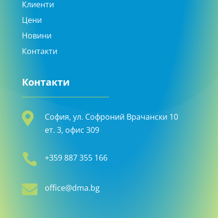
Клиенти
Цени
Новини
Контакти
Контакти

София, ул. Софроний Врачански 10
ет. 3, офис 309

+359 887 355 166

office@dma.bg