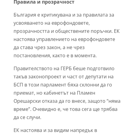
Правила и прозрачност
България е критикувана и за правилата за
усвояването на еврофондовете,
прозрачността и обществените поръчки. ЕК
настоява управлението на еврофондовете
да става чрез закон, а не чрез
постановления, както е в момента.
Правителството на ГЕРБ беше подготвило
такъв законопроект и част от депутати на
БСП в този парламент бяха склонни да го
приемат, но кабинетът на Пламен
Орешарски отказа да го внесе, защото “няма
време”. Очевидно е, че това сега ще трябва
да се случи.
ЕК настоява и за видим напредък в