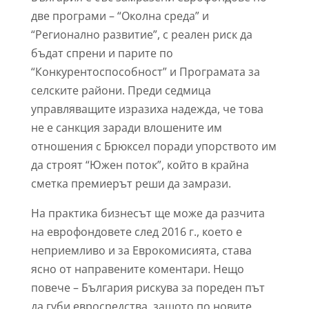
две програми – “Околна среда” и
“Регионално развитие”, с реален риск да
бъдат спрени и парите по
“Конкурентоспособност” и Програмата за
селските райони. Преди седмица
управляващите изразиха надежда, че това
не е санкция заради влошените им
отношения с Брюксел поради упорството им
да строят “Южен поток”, който в крайна
сметка премиерът реши да замрази.
На практика бизнесът ще може да разчита
на еврофондовете след 2016 г., което е
неприемливо и за Еврокомисията, става
ясно от направените коментари. Нещо
повече – България рискува за пореден път
да губи евросредства, защото по новите