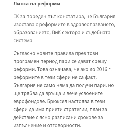
Липса на реформи
ЕК за пореден път констатира, че България
изостава с реформите в здравеопазването,
образованието, ВиК сектора и съдебната
система.
Съгласно новите правила през този
програмен период пари се дават срещу
реформи. Това означава, че ако до 2016 г.
реформите в тези сфери не са факт,
България не само няма да получи пари, но
ще трябва да връща и вече усвоените
еврофондове. Брюксел настоява в тези
сфери да има приети стратегии, план за
действие с ясно разписани срокове за
изпълнение и отговорности.