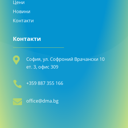
Цени
Новини
Контакти
Контакти

София, ул. Софроний Врачански 10
ет. 3, офис 309

+359 887 355 166

office@dma.bg