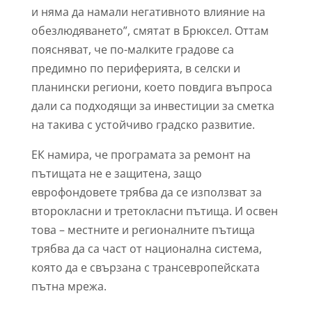
и няма да намали негативното влияние на
обезлюдяването”, смятат в Брюксел. Оттам
поясняват, че по-малките градове са
предимно по периферията, в селски и
планински региони, което повдига въпроса
дали са подходящи за инвестиции за сметка
на такива с устойчиво градско развитие.
ЕК намира, че програмата за ремонт на
пътищата не е защитена, защо
еврофондовете трябва да се използват за
второкласни и третокласни пътища. И освен
това – местните и регионалните пътища
трябва да са част от национална система,
която да е свързана с трансевропейската
пътна мрежа.