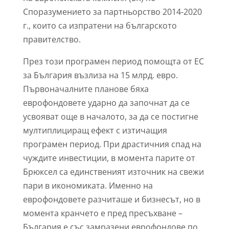
Споразумението за партньорство 2014-2020
г., които са изпратени на българското
правителство.
През този програмен период помощта от ЕС
за България възлиза на 15 млрд. евро.
Първоначалните планове бяха
еврофондовете ударно да започнат да се
усвояват още в началото, за да се постигне
мултиплициращ ефект с изтичащия
програмен период. При драстичния спад на
чуждите инвестиции, в момента парите от
Брюксел са единственият източник на свежи
пари в икономиката. Именно на
еврофондовете разчиташе и бизнесът, но в
момента кранчето е пред пресъхване –
България е със замразени еврофондове по