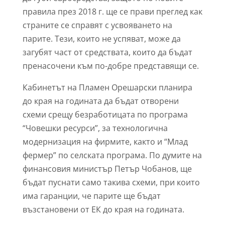
правила през 2018 г. ще се прави преглед как
страните се справят с усвояването на
парите. Тези, които не успяват, може да
загубят част от средствата, които да бъдат
пренасочени към по-добре представящи се.
Кабинетът на Пламен Орешарски планира
до края на годината да бъдат отворени
схеми срещу безработицата по програма
“Човешки ресурси”, за технологична
модернизация на фирмите, както и “Млад
фермер” по селската програма. По думите на
финансовия министър Петър Чобанов, ще
бъдат пуснати само такива схеми, при които
има гаранции, че парите ще бъдат
възстановени от ЕК до края на годината.