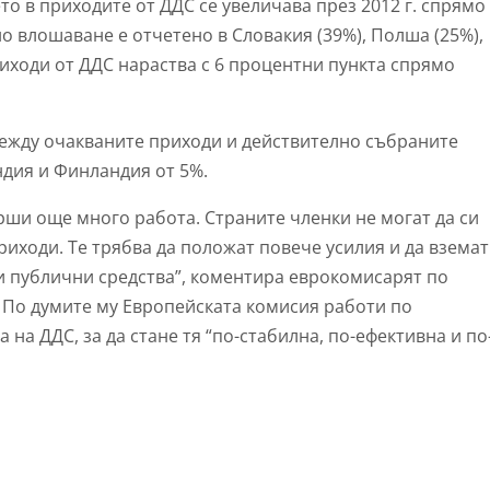
то в приходите от ДДС се увеличава през 2012 г. спрямо
о влошаване е отчетено в Словакия (39%), Полша (25%),
иходи от ДДС нараства с 6 процентни пункта спрямо
между очакваните приходи и действително събраните
ндия и Финландия от 5%.
ърши още много работа. Страните членки не могат да си
иходи. Те трябва да положат повече усилия и да вземат
и публични средства”, коментира еврокомисарят по
 По думите му Европейската комисия работи по
на ДДС, за да стане тя “по-стабилна, по-ефективна и по