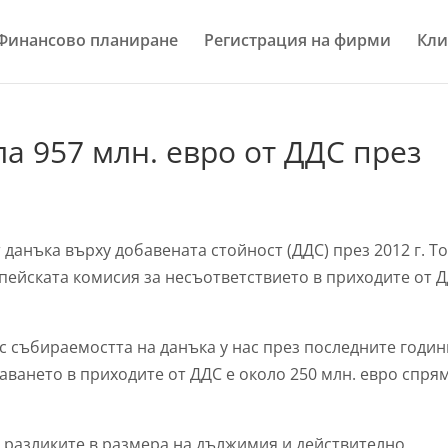
Финансово планиране
Регистрация на фирми
Кли
а 957 млн. евро от ДДС през
 данъка върху добавената стойност (ДДС) през 2012 г. Т
пейската комисия за несъответствието в приходите от Д
с събираемостта на данъка у нас през последните годин
таването в приходите от ДДС е около 250 млн. евро спря
а разликите в размера на дължимия и действително