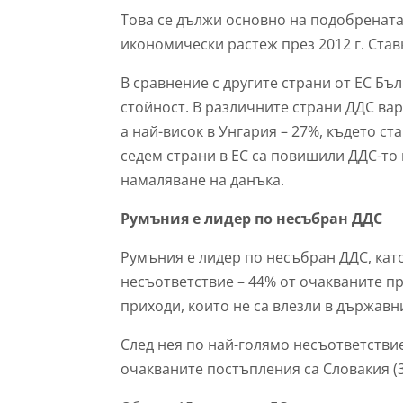
Това се дължи основно на подобрената
икономически растеж през 2012 г. Став
В сравнение с другите страни от ЕС Бъ
стойност. В различните страни ДДС вар
а най-висок в Унгария – 27%, където ст
седем страни в ЕС са повишили ДДС-то п
намаляване на данъка.
Румъния е лидер по несъбран ДДС
Румъния е лидер по несъбран ДДС, кат
несъответствие – 44% от очакваните при
приходи, които не са влезли в държавн
След нея по най-голямо несъответстви
очакваните постъпления са Словакия (3