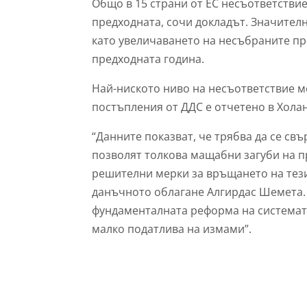
Общо в 15 страни от ЕС несъответствие
предходната, сочи докладът. Значителн
като увеличаването на несъбраните пр
предходната година.
Най-ниското ниво на несъответствие 
постъпления от ДДС е отчетено в Хола
“Данните показват, че трябва да се св
позволят толкова мащабни загуби на пр
решителни мерки за връщането на тез
данъчното облагане Алгирдас Шемета.
фундаменталната реформа на системата 
малко податлива на измами”.