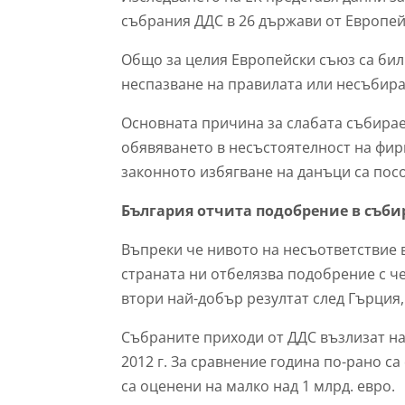
събрания ДДС в 26 държави от Европейс
Общо за целия Европейски съюз са бил
неспазване на правилата или несъбира
Основната причина за слабата събирае
обявяването в несъстоятелност на фир
законното избягване на данъци са посо
България отчита подобрение в съби
Въпреки че нивото на несъответствие в 
страната ни отбелязва подобрение с ч
втори най-добър резултат след Гърция,
Събраните приходи от ДДС възлизат на 
2012 г. За сравнение година по-рано са
са оценени на малко над 1 млрд. евро.