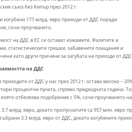
кия съюз без Кипър през 2012 г.
и изгубени 177 млрд. евро приходи от ДДС поради
не, сочи проучването.
мост на ДДС в ЕС си остават измамите. Фалитите и
ми, статистическите грешки, забавените плащания и
чени като други причини за загубата на приходи от ДДС
раемостта на ДДС
приходите от ДДС у нас през 2012 г. остава високо – 20
етири процентни пункта, спрямо предходната година. То
 която отбелязва подобрение с 5%, сочи проучването на
3.7 млрд. евро, докато пропуснатите са 957 млн. евро п
 събрани 3.3 млрд. евро от ДДС, докато изгубените прих