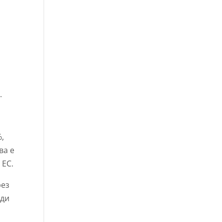
.
%,
ва е
 ЕС.
рез
оди