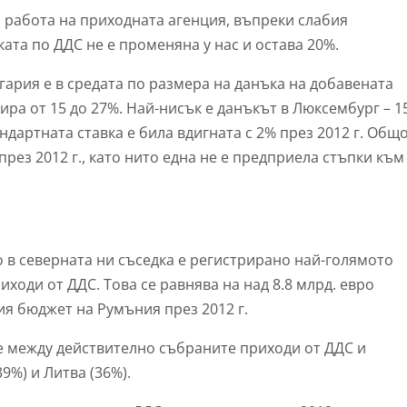
 работа на приходната агенция, въпреки слабия
ката по ДДС не е променяна у нас и остава 20%.
лгария е в средата по размера на данъка на добавената
ира от 15 до 27%. Най-нисък е данъкът в Люксембург – 1
андартната ставка е била вдигната с 2% през 2012 г. Общ
рез 2012 г., като нито една не е предприела стъпки към
о в северната ни съседка е регистрирано най-голямото
ходи от ДДС. Това се равнява на над 8.8 млрд. евро
ия бюджет на Румъния през 2012 г.
е между действително събраните приходи от ДДС и
9%) и Литва (36%).