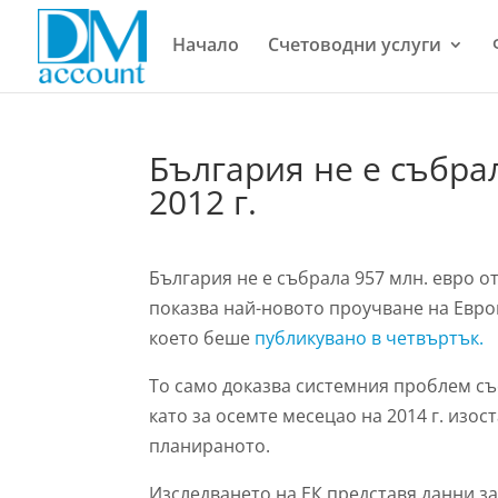
Начало
Счетоводни услуги
България не е събрал
2012 г.
България не е събрала 957 млн. евро от
показва най-новото проучване на Евро
което беше
публикувано в четвъртък.
То само доказва системния проблем съ
като за осемте месецао на 2014 г. изос
планираното.
Изследването на ЕК представя данни з