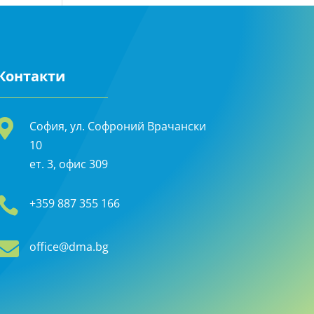
Контакти

София, ул. Софроний Врачански
10
ет. 3, офис 309

+359 887 355 166

office@dma.bg