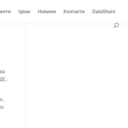
енти
Цени
Новини
Контакти
DataShare
ова
ДС,
и,
мо