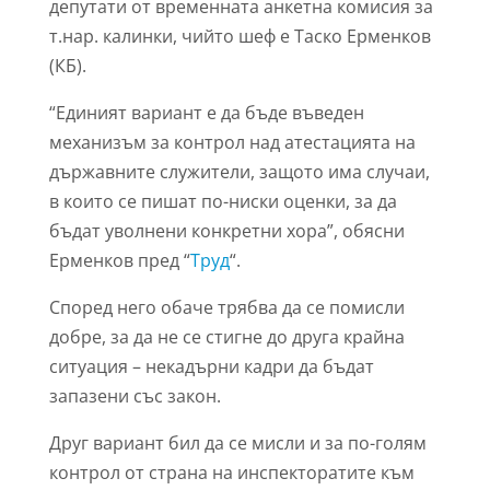
депутати от временната анкетна комисия за
т.нар. калинки, чийто шеф е Таско Ерменков
(КБ).
“Единият вариант е да бъде въведен
механизъм за контрол над атестацията на
държавните служители, защото има случаи,
в които се пишат по-ниски оценки, за да
бъдат уволнени конкретни хора”, обясни
Ерменков пред “
Труд
“.
Според него обаче трябва да се помисли
добре, за да не се стигне до друга крайна
ситуация – некадърни кадри да бъдат
запазени със закон.
Друг вариант бил да се мисли и за по-голям
контрол от страна на инспекторатите към