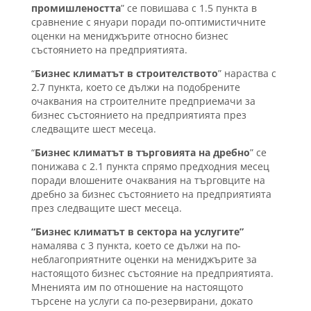
промишлеността
” се повишава с 1.5 пункта в
сравнение с януари поради по-оптимистичните
оценки на мениджърите относно бизнес
състоянието на предприятията.
“
Бизнес климатът в строителството
” нараства с
2.7 пункта, което се дължи на подобрените
очаквания на строителните предприемачи за
бизнес състоянието на предприятията през
следващите шест месеца.
“
Бизнес климатът в търговията на дребно
” се
понижава с 2.1 пункта спрямо предходния месец
поради влошените очаквания на търговците на
дребно за бизнес състоянието на предприятията
през следващите шест месеца.
“Бизнес климатът в сектора на услугите”
намалява с 3 пункта, което се дължи на по-
неблагоприятните оценки на мениджърите за
настоящото бизнес състояние на предприятията.
Мненията им по отношение на настоящото
търсене на услуги са по-резервирани, докато