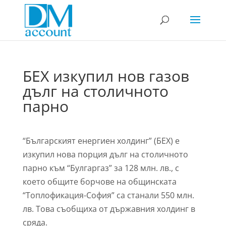
БЕХ изкупил нов газов
дълг на столичното
парно
“Българският енергиен холдинг” (БЕХ) е
изкупил нова порция дълг на столичното
парно към “Булгаргаз” за 128 млн. лв., с
което общите борчове на общинската
“Топлофикация-София” са станали 550 млн.
лв. Това съобщиха от държавния холдинг в
сряда.