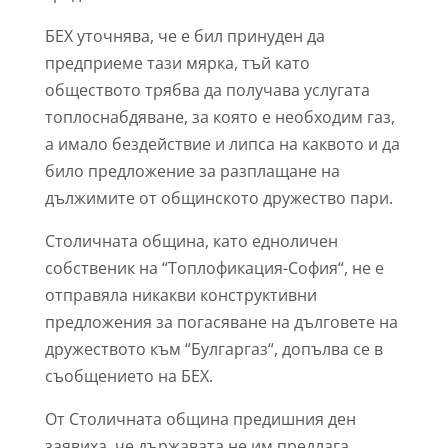
БЕХ уточнява, че е бил принуден да
предприеме тази мярка, тъй като
обществото трябва да получава услугата
топлоснабдяване, за която е необходим газ,
а имало бездействие и липса на каквото и да
било предложение за разплащане на
дължимите от общинското дружество пари.
Столичната община, като едноличен
собственик на “Топлофикация-София“, не е
отправяла никакви конструктивни
предложения за погасяване на дълговете на
дружеството към “Булгаргаз“, допълва се в
съобщението на БЕХ.
От Столичната община предишния ден
заявиха, че държавата не им предлага