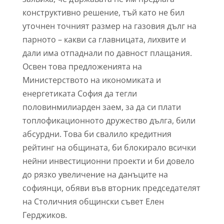
конструктивно решение, тъй като не бил
уточнен точният размер на газовия дълг на
парното – какви са главницата, лихвите и
дали има отпаднали по давност плащания.
Освен това предложенията на
Министерството на икономиката и
енергетиката София да тегли
половинмилиарден заем, за да си плати
топлофикационното дружество дълга, били
абсурдни. Това би свалило кредитния
рейтинг на общината, би блокирало всички
нейни инвестиционни проекти и би довело
до рязко увеличение на данъците на
софиянци, обяви във вторник председателят
на Столичния общински съвет Елен
Герджиков.