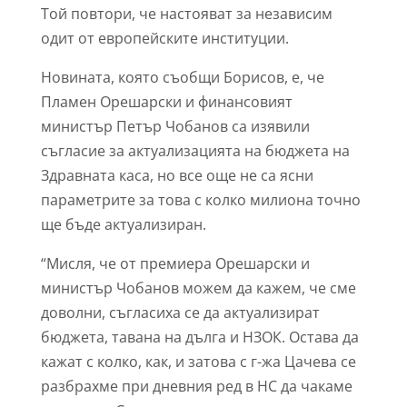
Той повтори, че настояват за независим
одит от европейските институции.
Новината, която съобщи Борисов, е, че
Пламен Орешарски и финансовият
министър Петър Чобанов са изявили
съгласие за актуализацията на бюджета на
Здравната каса, но все още не са ясни
параметрите за това с колко милиона точно
ще бъде актуализиран.
“Мисля, че от премиера Орешарски и
министър Чобанов можем да кажем, че сме
доволни, съгласиха се да актуализират
бюджета, тавана на дълга и НЗОК. Остава да
кажат с колко, как, и затова с г-жа Цачева се
разбрахме при дневния ред в НС да чакаме