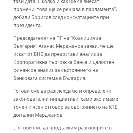
тази дата. С колко и как ще се внесат
промени, това ще се решава в парламента”,
добави Борисов след консултациите при
президента.
Председателят на ПГ на “Коалиция за
България” Атанас Мерджанов заяви, че ще
искат от БНБ да предостави анализ за
Корпоративна търговска банка и цялостен
финансов анализ за състоянието на
банковата система в България.
Готови сме да разглеждаме и определени
законодателни инициативи, само ако имаме
точен и ясен отговор за състоянието на КТБ,
допълни Мерджанов.
„Готови сме да продължим разговорите в