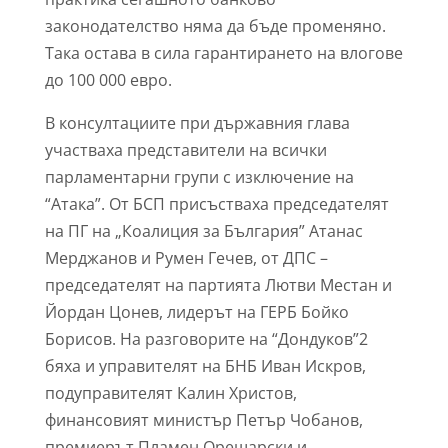
законодателство няма да бъде променяно.
Така остава в сила гарантирането на влогове
до 100 000 евро.
В консултациите при държавния глава
участваха представители на всички
парламентарни групи с изключение на
“Атака”. От БСП присъстваха председателят
на ПГ на „Коалиция за България” Атанас
Мерджанов и Румен Гечев, от ДПС –
председателят на партията Лютви Местан и
Йордан Цонев, лидерът на ГЕРБ Бойко
Борисов. На разговорите на “Дондуков”2
бяха и управителят на БНБ Иван Искров,
подуправителят Калин Христов,
финансовият министър Петър Чобанов,
премиерът Пламен Орешарски и