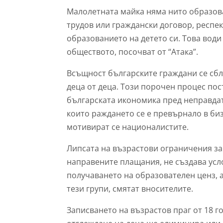
Maлолетната майка няма нито образова
трудов или граждански договор, респе
образованието на детето си. Това води
обществото, посочват от “Атака”.
Всъщност българските граждани се сбл
деца от деца. Този порочен процес по
българската икономика пред неправдата
които раждането се е превърнало в бизн
мотивират се националистите.
Липсата на възрастови ограничения з
направените плащания, не създава усл
получаването на образователен ценз, 
тези групи, смятат вносителите.
Записването на възрастов праг от 18 