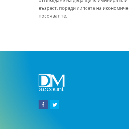
отглеждане на деца ще елиминира или
възраст, поради липсата на икономиче
посочват те.