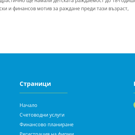
 драстично ще намали детската раждаемост до 18-годиш
ски и финансов мотив за раждане преди тази възраст,
Страници
Начало
Счетоводни услуги
Финансово планиране
Регистрация на фирми