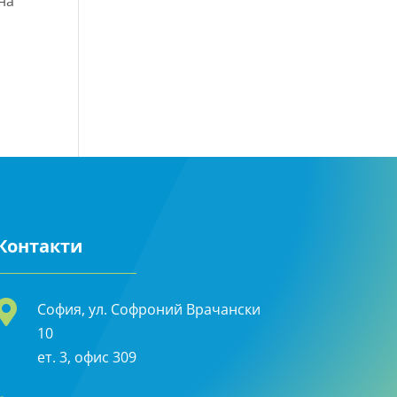
на
Контакти

София, ул. Софроний Врачански
10
ет. 3, офис 309