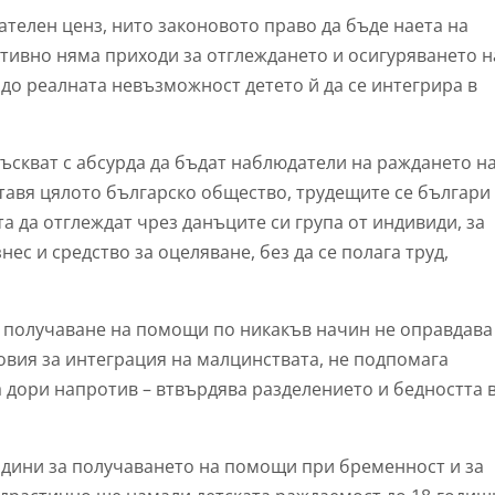
телен ценз, нито законовото право да бъде наета на
ктивно няма приходи за отглеждането и осигуряването н
 до реалната невъзможност детето й да се интегрира в
ъскват с абсурда да бъдат наблюдатели на раждането н
ставя цялото българско общество, трудещите се българи
 да отглеждат чрез данъците си група от индивиди, за
ес и средство за оцеляване, без да се полага труд,
а получаване на помощи по никакъв начин не оправдава
овия за интеграция на малцинствата, не подпомага
а дори напротив – втвърдява разделението и бедността 
години за получаването на помощи при бременност и за