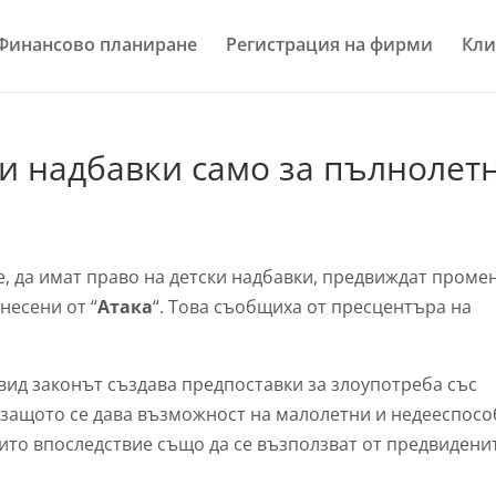
Финансово планиране
Регистрация на фирми
Кли
ки надбавки само за пълнолет
 да имат право на детски надбавки, предвиждат проме
несени от “
Атака
“. Това съобщиха от пресцентъра на
вид законът създава предпоставки за злоупотреба със
 защото се дава възможност на малолетни и недееспос
ито впоследствие също да се възползват от предвидени