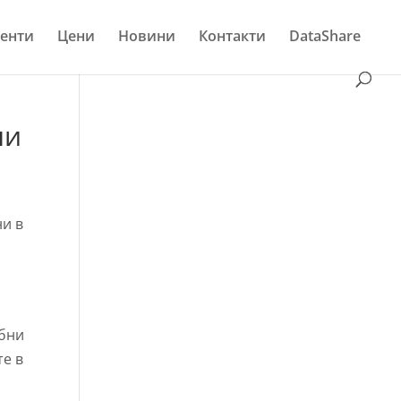
енти
Цени
Новини
Контакти
DataShare
ни
ни в
обни
те в