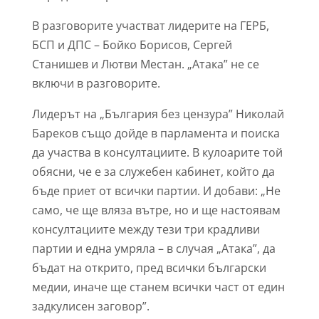
В разговорите участват лидерите на ГЕРБ,
БСП и ДПС – Бойко Борисов, Сергей
Станишев и Лютви Местан. „Атака” не се
включи в разговорите.
Лидерът на „България без цензура” Николай
Бареков също дойде в парламента и поиска
да участва в консултациите. В кулоарите той
обясни, че е за служебен кабинет, който да
бъде приет от всички партии. И добави: „Не
само, че ще вляза вътре, но и ще настоявам
консултациите между тези три крадливи
партии и една умряла – в случая „Атака”, да
бъдат на открито, пред всички български
медии, иначе ще станем всички част от един
задкулисен заговор”.