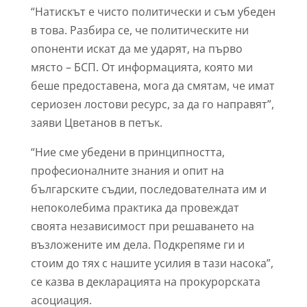
“Натискът е чисто политически и съм убеден
в това. Разбира се, че политическите ни
опоненти искат да ме ударят, на първо
място – БСП. От информацията, която ми
беше предоставена, мога да смятам, че имат
сериозен лостови ресурс, за да го направят”,
заяви Цветанов в петък.
“Ние сме убедени в принципността,
професионалните знания и опит на
българските съдии, последователната им и
непоколебима практика да провеждат
своята независимост при решаването на
възложените им дела. Подкрепяме ги и
стоим до тях с нашите усилия в тази насока”,
се казва в декларацията на прокурорската
асоциация.