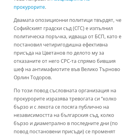
прокурорите
.
Двамата опозиционни политици твърдят, че
Софийският градски съд (СГС) е изпълнил
политическа поръчка, идваща от БСП, като е
постановил четиригодишна ефективна
присъда на Цветанов по делото му за
отказаните от него СРС-та спрямо бившия
шеф на антимафиотите във Велико Търново
Орлин Тодоров.
По този повод съсловната организация на
прокурорите изразява тревогата си “колко
бързо и с лекота се посяга публично на
независимостта на българския съд, колко
бързо и диаметрално в последните дни (по
повод постановени присъди) се променят