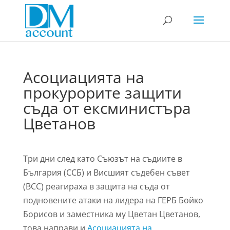
Асоциацията на
прокурорите защити
съда от ексминистъра
Цветанов
Три дни след като Съюзът на съдиите в
България (ССБ) и Висшият съдебен съвет
(ВСС) реагираха в защита на съда от
подновените атаки на лидера на ГЕРБ Бойко
Борисов и заместника му Цветан Цветанов,
това направи и
Асоциацията на