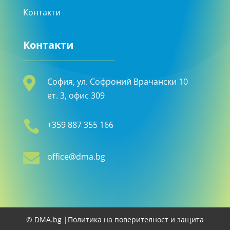
Контакти
Контакти

София, ул. Софроний Врачански 10
ет. 3, офис 309

+359 887 355 166

office@dma.bg
© DMA.bg |
Политика на поверителност и защита