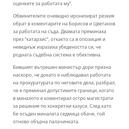
оценките за работата му”.
Обвинителите очевидно иронизират резкия
обрат в коментарите на Борисов и Цветанов
за работата на съда. Двамата преминаха
през “катарзис”, откакто са в опозиция и
неведнъж изразиха убедеността си, че
родната съдебна система е обективна.
Бившият вътрешен министър дори призна
наскоро, че докато е наблюдавал работата
на прокуратурата по неговите дела, разбрал,
че е преминал допустимите граници, когато
в миналото е коментирал остро магистрати
за решения по конкретни казуси. След като
бе осъден миналата седмица обаче, той
отново обърна палачинката.