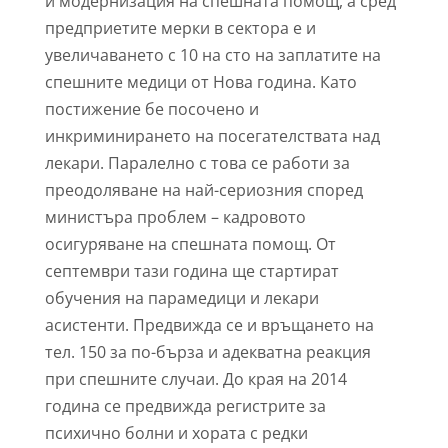
и модернизация на спешната помощ, а сред
предприетите мерки в сектора е и
увеличаването с 10 на сто на заплатите на
спешните медици от Нова година. Като
постижение бе посочено и
инкриминирането на посегателствата над
лекари. Паралелно с това се работи за
преодоляване на най-сериозния според
министъра проблем – кадровото
осигуряване на спешната помощ. От
септември тази година ще стартират
обучения на парамедици и лекари
асистенти. Предвижда се и връщането на
тел. 150 за по-бърза и адекватна реакция
при спешните случаи. До края на 2014
година се предвижда регистрите за
психично болни и хората с редки