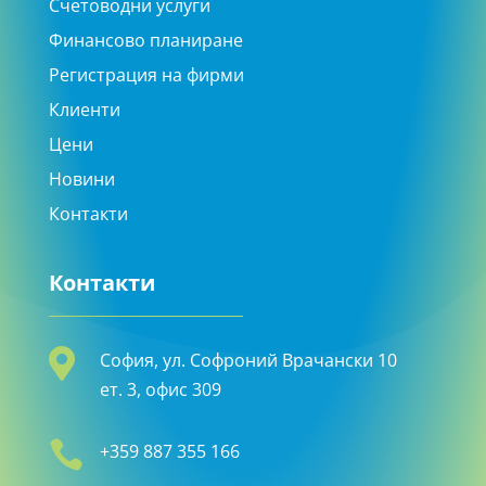
Счетоводни услуги
Финансово планиране
Регистрация на фирми
Клиенти
Цени
Новини
Контакти
Контакти

София, ул. Софроний Врачански 10
ет. 3, офис 309

+359 887 355 166