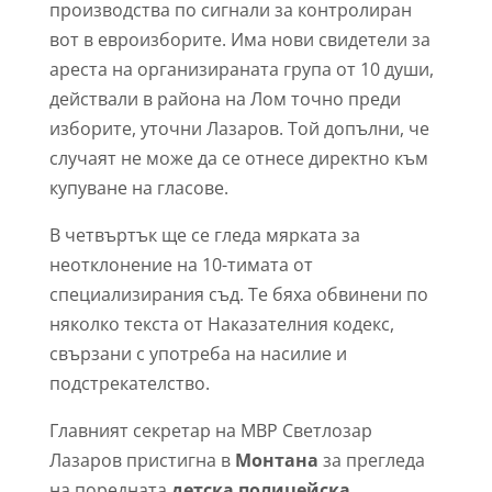
производства по сигнали за контролиран
вот в евроизборите. Има нови свидетели за
ареста на организираната група от 10 души,
действали в района на Лом точно преди
изборите, уточни Лазаров. Той допълни, че
случаят не може да се отнесе директно към
купуване на гласове.
В четвъртък ще се гледа мярката за
неотклонение на 10-тимата от
специализирания съд. Те бяха обвинени по
няколко текста от Наказателния кодекс,
свързани с употреба на насилие и
подстрекателство.
Главният секретар на МВР Светлозар
Лазаров пристигна в
Монтана
за прегледа
на поредната
детска полицейска