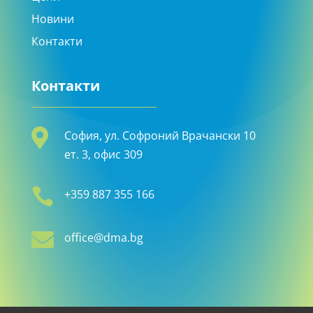
Новини
Контакти
Контакти

София, ул. Софроний Врачански 10
ет. 3, офис 309

+359 887 355 166

office@dma.bg