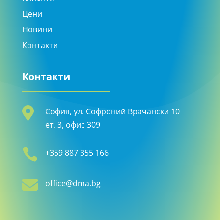
Цени
Новини
Контакти
Контакти

София, ул. Софроний Врачански 10
ет. 3, офис 309

+359 887 355 166

office@dma.bg