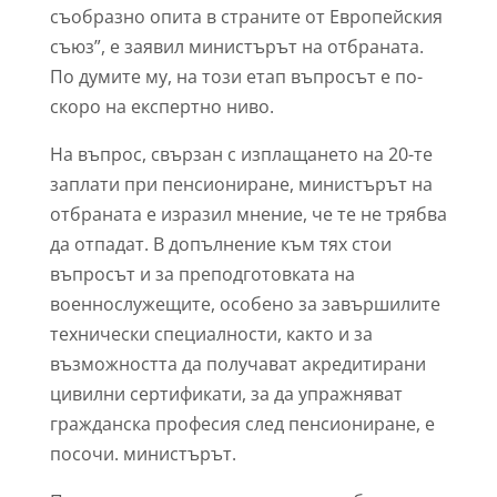
съобразно опита в страните от Европейския
съюз”, e заявил министърът на отбраната.
По думите му, на този етап въпросът е по-
скоро на експертно ниво.
На въпрос, свързан с изплащането на 20-те
заплати при пенсиониране, министърът на
отбраната е изразил мнение, че те не трябва
да отпадат. В допълнение към тях стои
въпросът и за преподготовката на
военнослужещите, особено за завършилите
технически специалности, както и за
възможността да получават акредитирани
цивилни сертификати, за да упражняват
гражданска професия след пенсиониране, e
посочи. министърът.