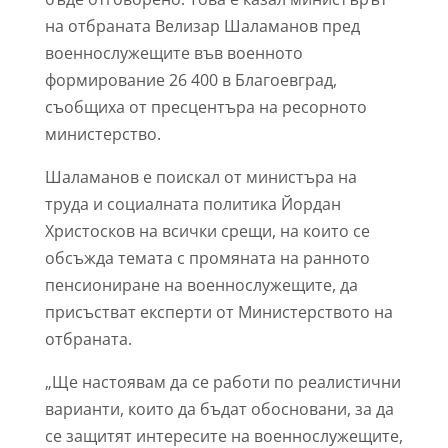
на отбраната Велизар Шаламанов пред
военнослужещите във военното
формирование 26 400 в Благоевград,
съобщиха от пресцентъра на ресорното
министерство.
Шаламанов е поискал от министъра на
труда и социалната политика Йордан
Христосков на всички срещи, на които се
обсъжда темата с промяната на ранното
пенсиониране на военнослужещите, да
присъстват експерти от Министерството на
отбраната.
„Ще настоявам да се работи по реалистични
варианти, които да бъдат обосновани, за да
се защитят интересите на военнослужещите,