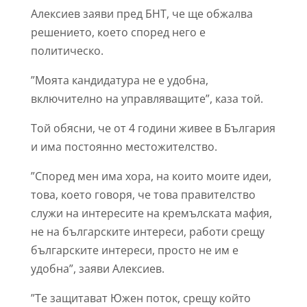
Алексиев заяви пред БНТ, че ще обжалва
решението, което според него е
политическо.
”Моята кандидатура не е удобна,
включително на управляващите”, каза той.
Той обясни, че от 4 години живее в България
и има постоянно местожителство.
”Според мен има хора, на които моите идеи,
това, което говоря, че това правителство
служи на интересите на кремълската мафия,
не на българските интереси, работи срещу
българските интереси, просто не им е
удобна”, заяви Алексиев.
”Те защитават Южен поток, срещу който