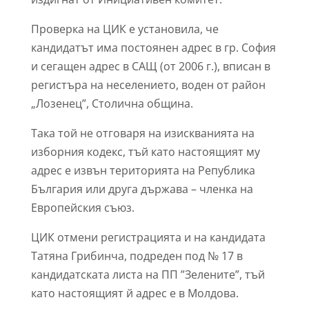
Проверка на ЦИК е установила, че
кандидатът има постоянен адрес в гр. София
и сегащен адрес в САЩ (от 2006 г.), вписан в
регистъра на неселението, воден от район
„Лозенец”, Столична община.
Така той не отговаря на изискванията на
изборния кодекс, тъй като настоящият му
адрес е извън територията на Република
България или друга държава – членка на
Европейския съюз.
ЦИК отмени регистрацията и на кандидата
Татяна Грибинча, подреден под № 17 в
кандидатската листа на ПП ”Зелените”, тъй
като настоящият й адрес е в Молдова.