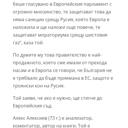
беше гласувано в Европейския парламент с
огромно мнозинство, те защитават това да
няма санкции срещу Русия, която Европа е
наложила и ще наложи още повече, те
защитават мораториума срещу шистовия
газ”, каза той.
По думите му това правителство е най-
продажното, което сме имали от прехода
насам и в Европа се говори, че България не
е трябвало да бъде приемана в ЕС, защото е
троянски кон на Русия.
Той заяви, че ако е нужно, ще стигне до
Европейския съд.
Алекс Алексиев (73 г.) е анализатор,
коментатор, автор на книги. Той е