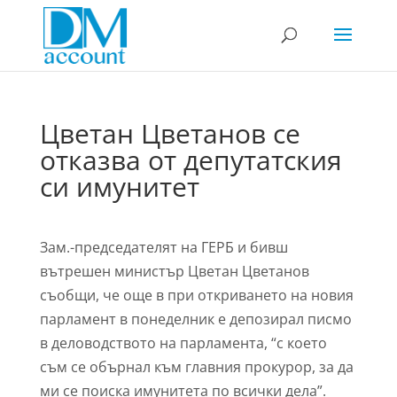
Цветан Цветанов се
отказва от депутатския
си имунитет
Зам.-председателят на ГЕРБ и бивш
вътрешен министър Цветан Цветанов
съобщи, че още в при откриването на новия
парламент в понеделник е депозирал писмо
в деловодството на парламента, “с което
съм се обърнал към главния прокурор, за да
ми се поиска имунитета по всички дела”.