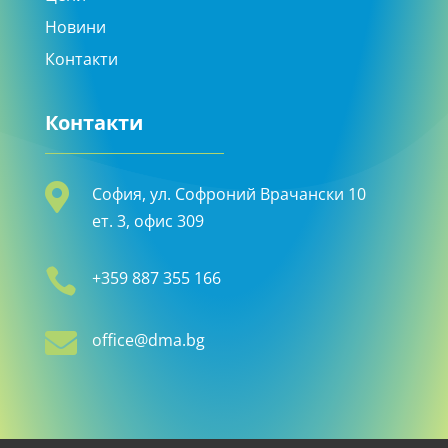
Новини
Контакти
Контакти

София, ул. Софроний Врачански 10
ет. 3, офис 309

+359 887 355 166

office@dma.bg