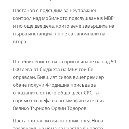
Цветанов е подсъдим за неупражнен
контрол над мобилното подслушване в МВР
и по още две дела, които вече завършиха на
първа инстанция, но не са започнали на
втора.
По обвинението си за присвояване на над 50
000 лева от бюджета на МВР той бе
оправдан. Бившият силов вицепремиер
обаче получи 4-годишна присъда за
отказаните от него общо шест СРС-та
спрямо ексшефа на антимафиотите във
Велико Търново Орлин Тодоров.
Цветанов заяви във вторник пред Нова
телевизия, че няма да участва в новото