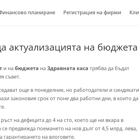
Финансово планиране
Регистрация на фирми
Кли
а актуализацията на бюджета
ет
и на
бюджета
на
Здравната каса
трябва да бъдат
я съвет.
едават още в понеделник, но работодатели и синдикат
пази законовия срок от поне два работни дни, в които да
те.
ъст на дефицита до 4 на сто, което ще ни вкара в
се предвижда поемането на нов дълг от 4,5 млрд. лева,
за гарантирането на влоговете.