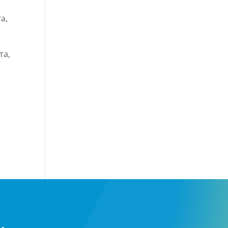
а,
та,