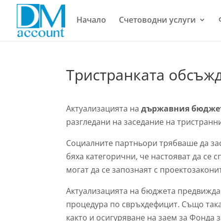
Начало
Счетоводни услуги
Тристранката обсъжд
Актуализацията на
държавния бюдж
разгледани на заседание на тристранни
Социалните партньори трябваше да зас
бяха категорични, че настояват да се с
могат да се запознаят с проектозакони
Актуализацията на бюджета предвижда р
процедура по свръхдефицит. Също така 
както и осигуряване на заем за Фонда 