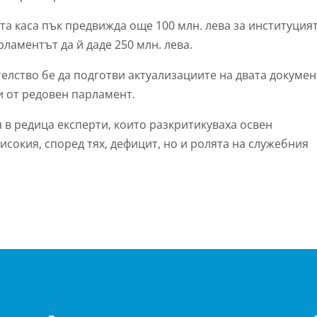
а каса пък предвижда още 100 млн. лева за институцият
рламентът да й даде 250 млн. лева.
елство бе да подготви актуализациите на двата докумен
и от редовен парламент.
 в редица експерти, които разкритикуваха освен
сокия, според тях, дефицит, но и ролята на служебния