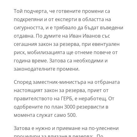
Той подчерта, че готвените промени са
подкрепяни и от експерти в областта на
сигурността, и е трябвало да бъдат въведени
отдавна. По думите на Иван Иванов със
сегашния закон за резерва, при евентуален
риск, мобилизацията ще отнеме повече от
година време. Затова са необходими и
законодателните промени.
Според заместник-министъра на отбраната
настоящият закон за резерва, приет от
правителството на ГЕРБ, е неработещ. От
одобрените по план 3000 резервисти в
момента служат само 500.
Затова е нужно и приемане на по-улеснени
процедури за влизане в резерва: „По