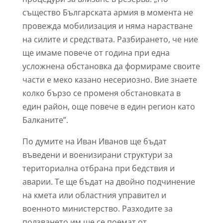
същество Българската армия в момента не
провежда мобилизация и няма нарастване
на силите и средствата. Разбирането, че ние
ще имаме повече от година при една
усложнена обстановка да формираме своите
части е меко казано несериозно. Вие знаете
колко бързо се променя обстановката в
един район, още повече в един регион като
Балканите”.
По думите на Иван Иванов ще бъдат
въведени и военизирани структури за
териториална отбрана при бедствия и
аварии. Те ще бъдат на двойно подчинение
на кмета или областния управител и
военното министерство. Разходите за
ползването им ще се поемат от