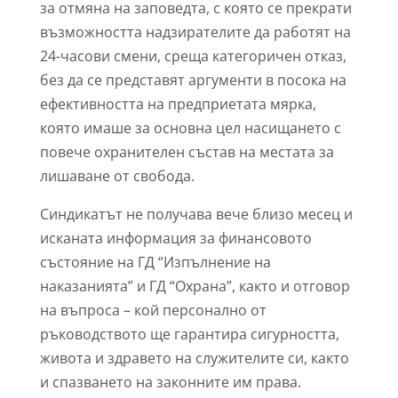
за отмяна на заповедта, с която се прекрати
възможността надзирателите да работят на
24-часови смени, среща категоричен отказ,
без да се представят аргументи в посока на
ефективността на предприетата мярка,
която имаше за основна цел насищането с
повече охранителен състав на местата за
лишаване от свобода.
Синдикатът не получава вече близо месец и
исканата информация за финансовото
състояние на ГД “Изпълнение на
наказанията” и ГД “Охрана”, както и отговор
на въпроса – кой персонално от
ръководството ще гарантира сигурността,
живота и здравето на служителите си, както
и спазването на законните им права.