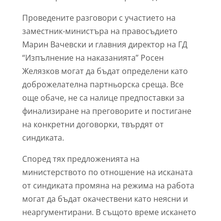
Проведените разговори с участието на
заместник-министъра на правосъдието
Марин Вачевски и главния директор на ГД
“Изпълнение на наказанията” Росен
Желязков могат да бъдат определени като
доброжелателна партньорска среща. Все
още обаче, не са налице предпоставки за
финализиране на преговорите и постигане
на конкретни договорки, твърдят от
синдиката.
Според тях предложенията на
министерството по отношение на исканата
от синдиката промяна на режима на работа
могат да бъдат окачествени като неясни и
неаргументирани. В същото време искането