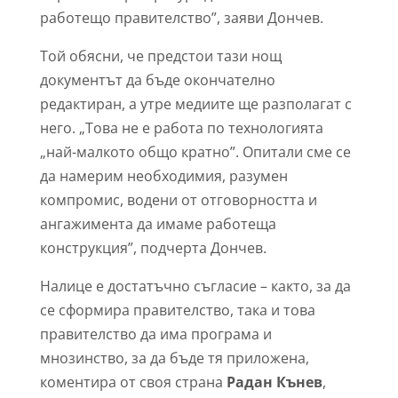
работещо правителство”, заяви Дончев.
Той обясни, че предстои тази нощ
документът да бъде окончателно
редактиран, а утре медиите ще разполагат с
него. „Това не е работа по технологията
„най-малкото общо кратно”. Опитали сме се
да намерим необходимия, разумен
компромис, водени от отговорността и
ангажимента да имаме работеща
конструкция”, подчерта Дончев.
Налице е достатъчно съгласие – както, за да
се сформира правителство, така и това
правителство да има програма и
мнозинство, за да бъде тя приложена,
коментира от своя страна
Радан Кънев
,