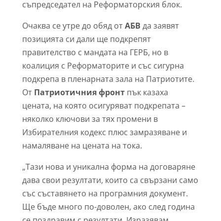
съпредседател на Реформаторския блок.
Очаква се утре до обяд от
АБВ
да заявят
позицията си дали ще подкрепят
правителство с мандата на ГЕРБ, но в
коалиция с Реформаторите и със сигурна
подкрепа в пленарната зала на Патриотите.
От
Патриотичния фронт
пък казаха
цената, на която осигуряват подкрепата –
няколко ключови за тях промени в
Избирателния кодекс плюс замразяване и
намаляване на цената на тока.
„Тази нова и уникална форма на договаряне
дава свои резултати, които са свързани само
със съставянето на програмния документ.
Ще бъде много по-доволен, ако след година
се поздравим с резултати. Изразявам