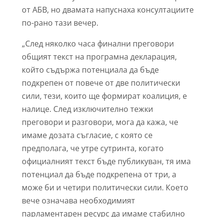
от АБВ, но двамата напуснаха консултациите
по-рано тази вечер.
„След няколко часа финални преговори
общият текст на програмна декларация,
който съдържа потенциала да бъде
подкрепен от повече от две политически
сили, тези, които ще формират коалиция, е
налице. След изключително тежки
преговори и разговори, мога да кажа, че
имаме дозата съгласие, с която се
предполага, че утре сутринта, когато
официалният текст бъде публикуван, тя има
потенциал да бъде подкрепена от три, а
може би и четири политически сили. Което
вече означава необходимият
парламентарен ресурс да имаме стабилно