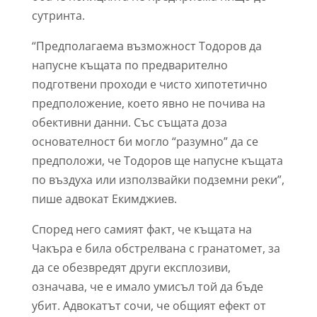
сутринта.
“Предполагаема възможност Тодоров да
напусне къщата по предварително
подготвени проходи е чисто хипотетично
предположение, което явно не почива на
обективни данни. Със същата доза
основателност би могло “разумно” да се
предположи, че Тодоров ще напусне къщата
по въздуха или използвайки подземни реки”,
пише адвокат Екимджиев.
Според него самият факт, че къщата на
Чакъра е била обстрелвана с гранатомет, за
да се обезвредят други експлозиви,
означава, че е имало умисъл той да бъде
убит. Адвокатът сочи, че общият ефект от