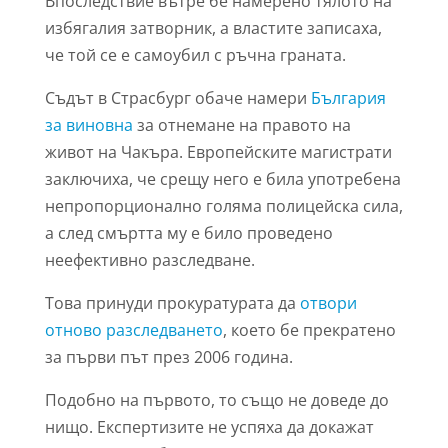
Впоследствие вътре бе намерено тялото на
избягалия затворник, а властите записаха,
че той се е самоубил с ръчна граната.
Съдът в Страсбург обаче намери
България
за виновна
за отнемане на правото на
живот на Чакъра. Европейските магистрати
заключиха, че срещу него е била употребена
непропорционално голяма полицейска сила,
а след смъртта му е било проведено
неефективно разследване.
Това принуди прокуратурата да
отвори
отново разследването
, което бе прекратено
за първи път през 2006 година.
Подобно на първото, то също не доведе до
нищо. Експертизите не успяха да докажат