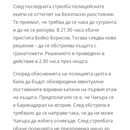
След последната стрелба полицейските
екипи се оттеглят на безопасно разстояние.
Те приемат, че трябва да се чака до сутринта
и да не се рискува. В 21.30 часа обаче
пристига Бойко Борисов. Тогава следва ново
решение – да се обстрелва къщата с
гранатомети. Решението е приведено в
действие в 2.30 часа през нощта.
Според обясненията на полицията целта е
била да бъдат обезвредени евентуално
поставените взривни капани на първия етаж
на къщата. Предполагало се е, че Чакъра се
е барикадирал на втория. След обстрела е
трябвало да се направи така, че да не може
Чакъра да избяга отнякъде. След стрелбата
обаче полицията не предприема нищо до