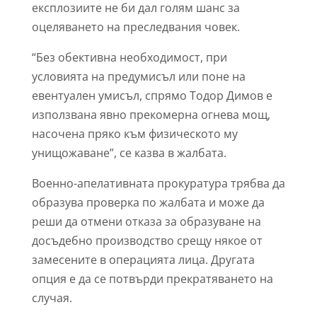
експлозиите не би дал голям шанс за
оцеляването на преследвания човек.
“Без обективна необходимост, при
условията на предумисъл или поне на
евентуален умисъл, спрямо Тодор Димов е
използвана явно прекомерна огнева мощ,
насочена пряко към физическото му
унищожаване”, се казва в жалбата.
Военно-апелативната прокуратура трябва да
образува проверка по жалбата и може да
реши да отмени отказа за образуване на
досъдебно производство срещу някое от
замесените в операцията лица. Другата
опция е да се потвърди прекратяването на
случая.