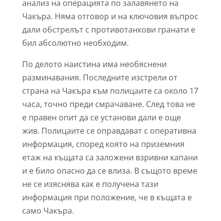
анализ на операцията по залавянето на
Чакъра. Няма отговор и на ключовия въпрос
дали обстрелът с противотанкови гранати е
бил абсолютно необходим.
По делото наистина има необяснени
разминавания. Последните изстрели от
страна на Чакъра към полицаите са около 17
часа, точно преди смрачаване. След това не
е правен опит да се установи дали е още
жив. Полицаите се оправдават с оперативна
информация, според която на приземния
етаж на къщата са заложени взривни капани
и е било опасно да се влиза. В същото време
не се изяснява как е получена тази
информация при положение, че в къщата е
само Чакъра.