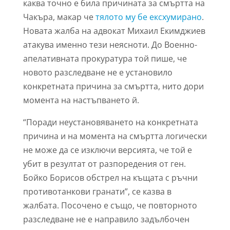
каква точно е била причината за смъртта на
Чакъра, макар че
тялото му бе ексхумирано
.
Новата жалба на адвокат Михаил Екимджиев
атакува именно тези неясноти. До Военно-
апелативната прокуратура той пише, че
новото разследване не е установило
конкретната причина за смъртта, нито дори
момента на настъпването й.
“Поради неустановяването на конкретната
причина и на момента на смъртта логически
не може да се изключи версията, че той е
убит в резултат от разпоредения от ген.
Бойко Борисов обстрел на къщата с ръчни
противотанкови гранати”, се казва в
жалбата. Посочено е също, че повторното
разследване не е направило задълбочен