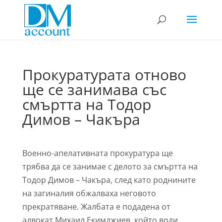
Прокуратурата отново
ще се занимава със
смъртта на Тодор
Димов – Чакъра
Военно-апелативната прокуратура ще
трябва да се занимае с делото за смъртта на
Тодор Димов – Чакъра, след като роднините
на загиналия обжалваха неговото
прекратяване. Жалбата е подадена от
адвокат Михаил Екимджиев, който води