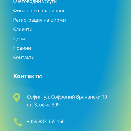
Счетоводни услуги
Финансово планиране
Регистрация на фирми
Клиенти
Цени
Новини
Контакти
Контакти

София, ул. Софроний Врачански 10
ет. 3, офис 309

+359 887 355 166