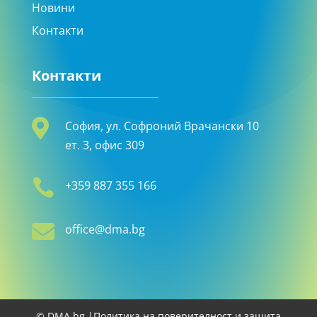
Новини
Контакти
Контакти

София, ул. Софроний Врачански 10
ет. 3, офис 309

+359 887 355 166

office@dma.bg
© DMA.bg |
Политика на поверителност и защита