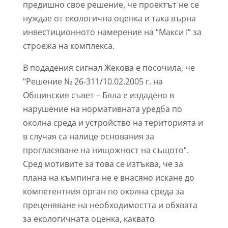
предишно свое решение, че проектът не се
нуждае от екологична оценка и така върна
инвестиционното намерение на “Макси І” за
строежа на комплекса.
В подадения сигнал Жекова е посочила, че
“Решение № 26-311/10.02.2005 г. на
Общинския съвет – Бяла е издадено в
нарушение на нормативната уредба по
околна среда и устройство на територията и
в случая са налице основания за
прогласяване на нищожност на същото“.
Сред мотивите за това се изтъква, че за
плана на къмпинга не е внасяно искане до
компетентния орган по околна среда за
преценяване на необходимостта и обхвата
за екологичната оценка, каквато