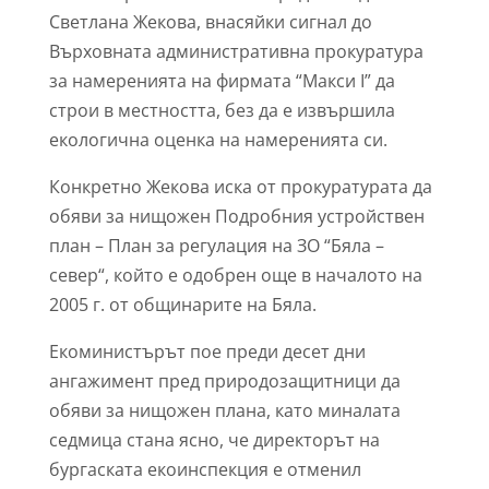
Светлана Жекова, внасяйки сигнал до
Върховната административна прокуратура
за намеренията на фирмата “Макси І” да
строи в местността, без да е извършила
екологична оценка на намеренията си.
Конкретно Жекова иска от прокуратурата да
обяви за нищожен Подробния устройствен
план – План за регулация на ЗО “Бяла –
север“, който е одобрен още в началото на
2005 г. от общинарите на Бяла.
Екоминистърът пое преди десет дни
ангажимент пред природозащитници да
обяви за нищожен плана, като миналата
седмица стана ясно, че директорът на
бургаската екоинспекция е отменил