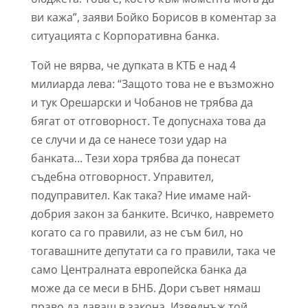
ви кажа”, заяви Бойко Борисов в коментар за
ситуацията с Корпоративна банка.
Той не вярва, че дупката в КТБ е над 4
милиарда лева: “Защото това не е възможно
и тук Орешарски и Чобанов не трябва да
бягат от отговорност. Те допуснаха това да
се случи и да се нанесе този удар на
банката… Тези хора трябва да понесат
съдебна отговорност. Управител,
подуправител. Как така? Ние имаме най-
добрия закон за банките. Всичко, навремето
когато са го правили, аз не съм бил, но
тогавашните депутати са го правили, така че
само Централната европейска банка да
може да се меси в БНБ. Дори съвет нямаш
право да даваш в закона. Изведнъж той