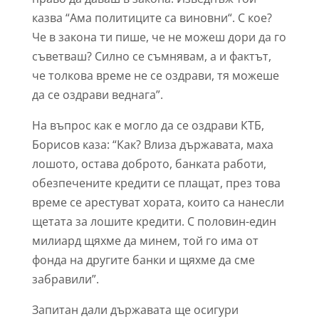
казва “Ама политиците са виновни“. С кое?
Че в закона ти пише, че не можеш дори да го
съветваш? Силно се съмнявам, а и фактът,
че толкова време не се оздрави, тя можеше
да се оздрави веднага”.
На въпрос как е могло да се оздрави КТБ,
Борисов каза: “Как? Влиза държавата, маха
лошото, остава доброто, банката работи,
обезпечените кредити се плащат, през това
време се арестуват хората, които са нанесли
щетата за лошите кредити. С половин-един
милиард щяхме да минем, той го има от
фонда на другите банки и щяхме да сме
забравили”.
Запитан дали държавата ще осигури