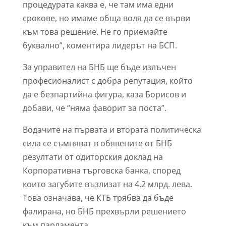
процедурата каква е, че там има едни
срокове, но имаме обща воля да се върви
към това решение. Не го приемайте
буквално”, коментира лидерът на БСП.
За управител на БНБ ще бъде излъчен
професионалист с добра репутация, който
да е безпартийна фигура, каза Борисов и
добави, че “няма фаворит за поста”.
Водачите на първата и втората политическа
сила се съмняват в обявените от БНБ
резултати от одиторския доклад на
Корпоративна търговска банка, според
които загубите възлизат на 4.2 млрд. лева.
Това означава, че КТБ трябва да бъде
фалирана, но БНБ прехвърли решението
към парламента.