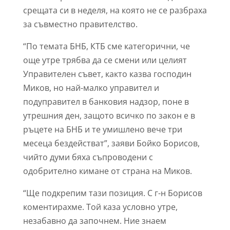
срещата си в неделя, на която не се разбраха
за съвместно правителство.
“По темата БНБ, КТБ сме категорични, че
още утре трябва да се смени или целият
Управителен съвет, както казва господин
Миков, но най-малко управител и
подуправител в банковия надзор, поне в
утрешния ден, защото всичко по закон е в
ръцете на БНБ и те умишлено вече три
месеца бездействат”, заяви Бойко Борисов,
чийто думи бяха съпроводени с
одобрително кимане от страна на Миков.
“Ще подкрепим тази позиция. С г-н Борисов
коментирахме. Той каза условно утре,
незабавно да започнем. Ние знаем