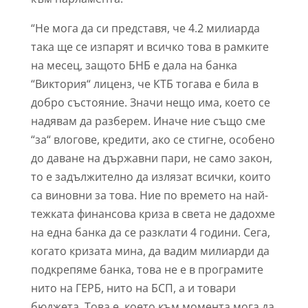
“Не мога да си представя, че 4.2 милиарда
така ще се изпарят и всичко това в рамките
на месец, защото БНБ е дала на банка
“Виктория“ лиценз, че КТБ тогава е била в
добро състояние. Значи нещо има, което се
надявам да разберем. Иначе ние също сме
“за“ влогове, кредити, ако се стигне, особено
до даване на държавни пари, не само закон,
то е задължително да излязат всички, които
са виновни за това. Ние по времето на най-
тежката финансова криза в света не дадохме
на една банка да се разклати 4 години. Сега,
когато кризата мина, да вадим милиарди да
подкрепяме банка, това не е в програмите
нито на ГЕРБ, нито на БСП, а и товари
бюджета. Това е, което към момента мога да