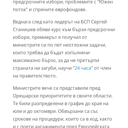
предсрочните избори, проблемите с “Южен
поток” и спрените еврофондове.
Веднага след като лидерът на БСП Сергей
Станишев обяви курс към бързи предсрочни
избори, премиерът е получил от
министрите си по пет неотложни задачи,
които трябва да бъдат изпълнени
максимално бързо, за да не претърпи
страната ни загуби, научи “
24 часа
” от член
на правителството.
Министрите вече са представили пред
Орешарски приоритетите в своите области.
Те били разпределени в график до края на
юли и до октомври. Обвързани са със
срокове на процедури, които са в ход, както
и с поети ангажименти пред Европейската