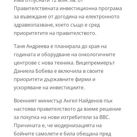
Има отпуснати 12 млн. лв. от
Правителствената инвестиционна програма
за въвеждане от догодина на електронното
здравеопазване, което също е сред
приоритетите на правителството.
Таня Андреева е планирала до края на
годината и оборудване на онкологичните
центрове с нова техника. Вицепремиерът
Даниела Бобева е включила в своите
приоритети държавните фирми и
ускоряване на инвестициите.
Военният министър Ангел Найденов пък
настоява правителството да вземе решение
за покупка на нови изтребители за ВВС.
Причината е, че модернизацията на
бойните самолети е била обещана пред