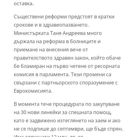
оставка.
Съществени реформи предстоят в кратки
срокове и в здравеопазването.
Министърката Таня Андреева много
държала на реформа в болниците и
приемане на внесения вече от
правителството здравен закон, който обаче
бе бламиран на първо четене от ресорната
комисия в парламента. Тези промени са
свързани с партньорското споразумение с
Еврокомисията.
В момента тече процедурата по закупуване
на 30 нови линейки за спешната помощ,
като е задвижено изтеглянето на заем и ако
не се подпише до септември, ще бъде спрян.