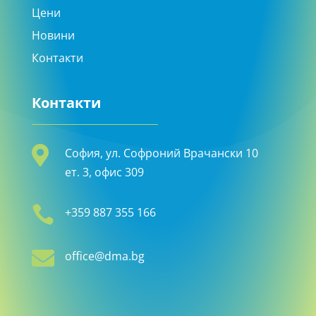
Цени
Новини
Контакти
Контакти

София, ул. Софроний Врачански 10
ет. 3, офис 309

+359 887 355 166

office@dma.bg