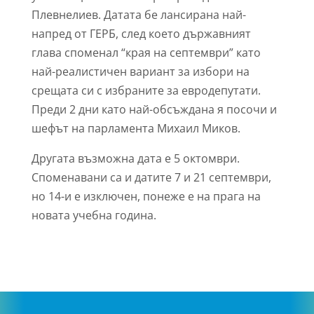
Плевнелиев. Датата бе лансирана най-
напред от ГЕРБ, след което държавният
глава споменал “края на септември” като
най-реалистичен вариант за избори на
срещата си с избраните за евродепутати.
Преди 2 дни като най-обсъждана я посочи и
шефът на парламента Михаил Миков.
Другата възможна дата е 5 октомври.
Споменавани са и датите 7 и 21 септември,
но 14-и е изключен, понеже е на прага на
новата учебна година.