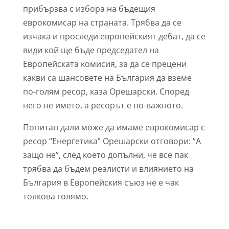
прибързва с избора на бъдещия
еврокомисар на страната. Трябва да се
изчака и проследи европейският дебат, да се
види кой ще бъде председател на
Европейската комисия, за да се прецени
какви са шансовете на България да вземе
по-голям ресор, каза Орешарски. Според
него не името, а ресорът е по-важното.
Попитан дали може да имаме еврокомисар с
ресор “Енергетика” Орешарски отговори: “А
защо не”, след което допълни, че все пак
трябва да бъдем реалисти и влиянието на
България в Европейския съюз не е чак
толкова голямо.