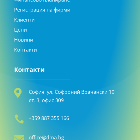
Регистрация на фирми
Клиенти
Цени
Новини
Контакти
Контакти

София, ул. Софроний Врачански 10
ет. 3, офис 309

+359 887 355 166

office@dma.bg