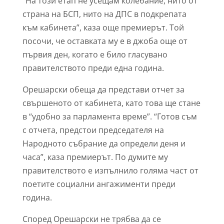
“На този етап не усещам колебание, нито от
страна на БСП, нито на ДПС в подкрепата
към кабинета”, каза още премиерът. Той
посочи, че оставката му е в джоба още от
първия ден, когато е било гласувано
правителството преди една година.
Орешарски обеща да представи отчет за
свършеното от кабинета, като това ще стане
в “удобно за парламента време”. “Готов съм
с отчета, предстои председателя на
Народното събрание да определи деня и
часа”, каза премиерът. По думите му
правителството е изпълнило голяма част от
поетите социални ангажименти преди
година.
Според Орешарски не трябва да се