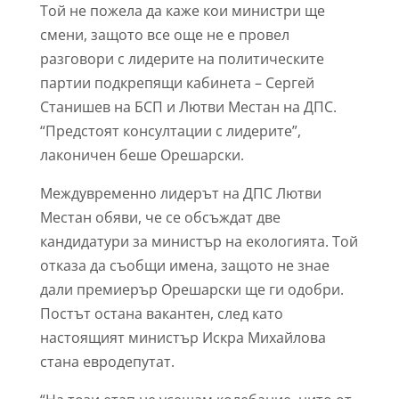
Той не пожела да каже кои министри ще
смени, защото все още не е провел
разговори с лидерите на политическите
партии подкрепящи кабинета – Сергей
Станишев на БСП и Лютви Местан на ДПС.
“Предстоят консултации с лидерите”,
лаконичен беше Орешарски.
Междувременно лидерът на ДПС Лютви
Местан обяви, че се обсъждат две
кандидатури за министър на екологията. Той
отказа да съобщи имена, защото не знае
дали премиерър Орешарски ще ги одобри.
Постът остана вакантен, след като
настоящият министър Искра Михайлова
стана евродепутат.