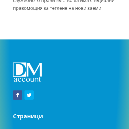
служебното правителство да има специални
правомощия за теглене на нови заеми.
Страници