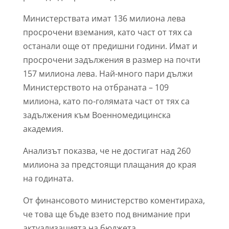
Министерствата имат 136 милиона лева
просрочени вземания, като част от тях са
останали още от предишни години. Имат и
просрочени задължения в размер на почти
157 милиона лева. Най-много пари дължи
Министерството на отбраната – 109
милиона, като по-голямата част от тях са
задължения към Военномедицинска
академия.
Анализът показва, че не достигат над 260
милиона за предстоящи плащания до края
на годината.
От финансовото министерство коментираха,
че това ще бъде взето под внимание при
актуализацията на бюджета.