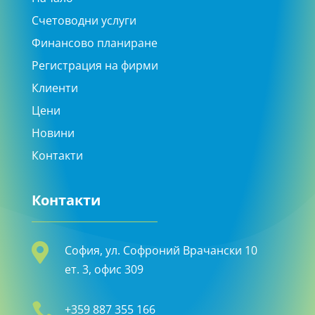
Счетоводни услуги
Финансово планиране
Регистрация на фирми
Клиенти
Цени
Новини
Контакти
Контакти

София, ул. Софроний Врачански 10
ет. 3, офис 309

+359 887 355 166