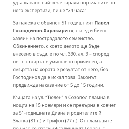
удължавано най-вече заради поръчаните по
него експертизи, пише “24 часа”.
За палежа е обвинен 51-годишният
Павел
Господинов-Харакирито
, съсед и бивш
хазяин на пострадалото семейство.
Обвинението, с което делото ще бъде
внесено в съда, е по чл. 330, ал. 3 – според
него пожарът е умишлено причинен, а
смъртта на хората е резултат от него, без
Господинов да е искал това. Законът
предвижда наказание от 5 до 15 години.
Къщата на ул. “Тюлен” в Созопол пламна в
нощта на 15 ноември и се превърна в ковчег
за 51-годишната Диана и родителите й
Златка (81 г.) и Трифон (77 г.). От пламъците
по чудо се спаси 39-годишният Георги, с