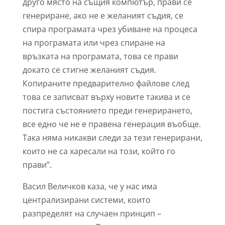
друго място на същия компютър, прави се
генериране, ако не е желаният съдия, се
спира програмата чрез убиване на процеса
на програмата или чрез спиране на
връзката на програмата, това се прави
докато се стигне желаният съдия.
Копираните предварително файлове след
това се записват върху новите такива и се
постига състоянието преди генерирането,
все едно че не е правена генерация въобще.
Така няма никакви следи за тези генерирани,
които не са харесали на този, който го
прави”.
Васил Величков каза, че у нас има
централизирани системи, които
разпределят на случаен принцип –