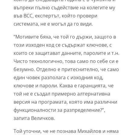
въпреки пълно съдействие на колегите му
във ВСС, експертът, който провери
системата, не е могъл да го види.
“Мотивите бяха, че той го държи, защото в
този изходен код се съдържат ключове, с
които се защитават данните, паролите и т.н.
Чисто технологично, това само по себе си е
безумно. Отделно е притеснително, че само
един човек разполага с изходния код,
ключове и пароли. Каква е гаранцията, че
той не е създал примерно алтернативна
версия на програмата, която има различни
функционалности за разпределение?”,
запита Величков.
Той уточни, че не познава Михайлов и няма