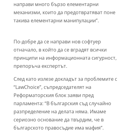
направи много бързо елементарни
механизми, които да предотвратяват поне
такива елементарни манипулации”.
По-добре да се направи нов софтуер
отначало, в който да се вградят всички
принципи на информационната сигурност,
препоръча експертът.
След като излезе докладът за проблемите с
“LawChoice”, съпредседателят на
Реформаторския блок заяви пред
парламента: “В българския съд случайно
разпределение на делата няма. Имаме
сериозно основание да твърдим, че в
българското правосъдие има мафия”.