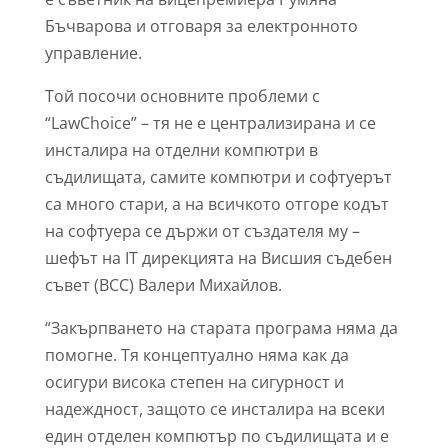
Бъчварова и отговаря за електронното
управление.
Той посочи основните проблеми с
“LawChoice” – тя не е централизирана и се
инсталира на отделни компютри в
съдилищата, самите компютри и софтуерът
са много стари, а на всичкото отгоре кодът
на софтуера се държи от създателя му –
шефът на IT дирекцията на Висшия съдебен
съвет (ВСС) Валери Михайлов.
“Закърпването на старата програма няма да
помогне. Тя концептуално няма как да
осигури висока степен на сигурност и
надеждност, защото се инсталира на всеки
един отделен компютър по съдилищата и е