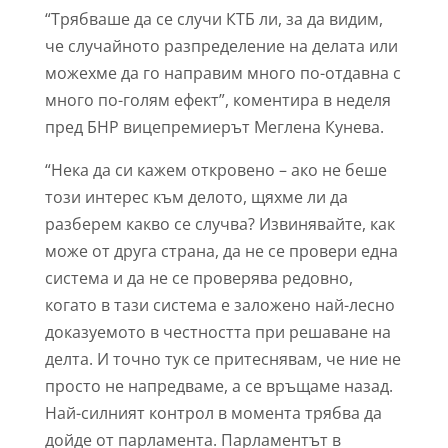
“Трябваше да се случи КТБ ли, за да видим,
че случайното разпределение на делата или
можехме да го направим много по-отдавна с
много по-голям ефект”, коментира в неделя
пред БНР вицепремиерът Меглена Кунева.
“Нека да си кажем откровено – ако не беше
този интерес към делото, щяхме ли да
разберем какво се случва? Извинявайте, как
може от друга страна, да не се провери една
система и да не се проверява редовно,
когато в тази система е заложено най-лесно
доказуемото в честността при решаване на
делта. И точно тук се притеснявам, че ние не
просто не напредваме, а се връщаме назад.
Най-силният контрол в момента трябва да
дойде от парламента. Парламентът в