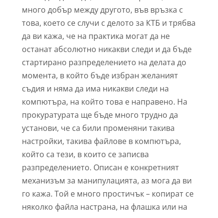
много добър между другото, във връзка с
това, което се случи с делото за КТБ и трябва
да ви кажа, че на практика могат да не
останат абсолютно никакви следи и да бъде
стартирано разпределението на делата до
момента, в който бъде избран желаният
съдия и няма да има никакви следи на
компютъра, на който това е направено. На
прокуратурата ще бъде много трудно да
установи, че са били променяни такива
настройки, такива файлове в компютъра,
който са тези, в които се записва
разпределението. Описан е конкретният
механизъм за манипулацията, аз мога да ви
го кажа. Той е много простичък – копират се
няколко файла настрана, на флашка или на