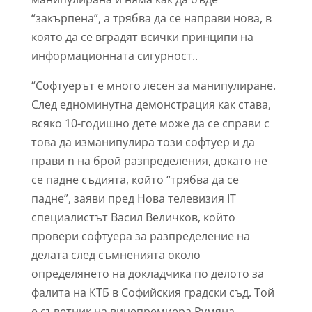
“закърпена”, а трябва да се направи нова, в
която да се вградят всички принципи на
информационната сигурност..
“Софтуерът е много лесен за манипулиране.
След едноминутна демонстрация как става,
всяко 10-годишно дете може да се справи с
това да изманипулира този софтуер и да
прави n на брой разпределения, докато не
се падне съдията, който “трябва да се
падне”, заяви пред Нова телевизия IT
специалистът Васил Величков, който
провери софтуера за разпределение на
делата след съмненията около
определянето на докладчика по делото за
фалита на КТБ в Софийския градски съд. Той
е съветник на вицепремиера Румяна