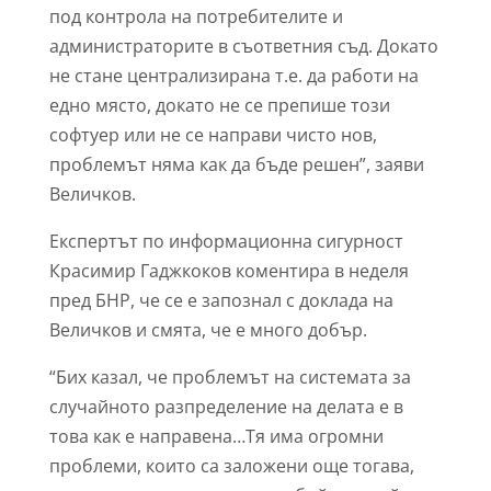
под контрола на потребителите и
администраторите в съответния съд. Докато
не стане централизирана т.е. да работи на
едно място, докато не се препише този
софтуер или не се направи чисто нов,
проблемът няма как да бъде решен”, заяви
Величков.
Експертът по информационна сигурност
Красимир Гаджкоков коментира в неделя
пред БНР, че се е запознал с доклада на
Величков и смята, че е много добър.
“Бих казал, че проблемът на системата за
случайното разпределение на делата е в
това как е направена…Тя има огромни
проблеми, които са заложени още тогава,