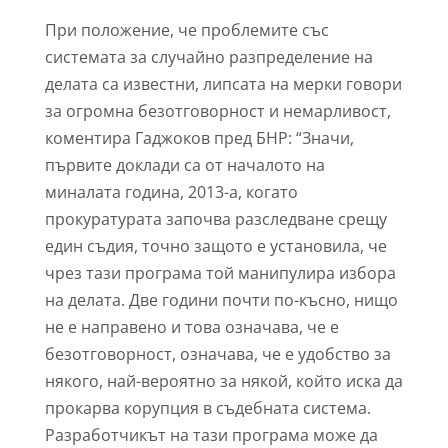
При положение, че проблемите със
системата за случайно разпределение на
делата са известни, липсата на мерки говори
за огромна безотговорност и немарливост,
коментира Гаджоков пред БНР: “Значи,
първите доклади са от началото на
миналата година, 2013-а, когато
прокуратурата започва разследване срещу
един съдия, точно защото е установила, че
чрез тази програма той манипулира избора
на делата. Две години почти по-късно, нищо
не е направено и това означава, че е
безотговорност, означава, че е удобство за
някого, най-вероятно за някой, който иска да
прокарва корупция в съдебната система.
Разработчикът на тази програма може да