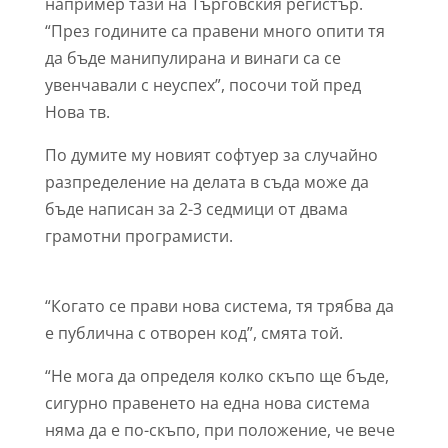
например тази на Търговския регистър.
“През годините са правени много опити тя
да бъде манипулирана и винаги са се
увенчавали с неуспех”, посочи той пред
Нова тв.
По думите му новият софтуер за случайно
разпределение на делата в съда може да
бъде написан за 2-3 седмици от двама
грамотни програмисти.
“Когато се прави нова система, тя трябва да
е публична с отворен код”, смята той.
“Не мога да определя колко скъпо ще бъде,
сигурно правенето на една нова система
няма да е по-скъпо, при положение, че вече