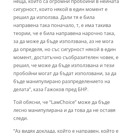
неща, които са огромни пробойни в нейната
сигурност, които някой в един момент е
решил да използва. Дали тя е била
направена така поначало, т, е има такива
теории, че е била направена нарочно така,
за да може да бъде използвана, аз не мога
да определя, но със сигурност някой в един
момент, достатъчно съобразителен човек, е
решил, че може да бъде използвана и тези
пробойни могат да бъдат използвани, за да
бъде манипулирано разпределението на
делата”, каза Гажоков пред БНР.
Той обясни, че “LawChoice” може да бъде
лесно манипулирана и да това да не оставя
следи.
“Аз видях доклада, който е направен, който е