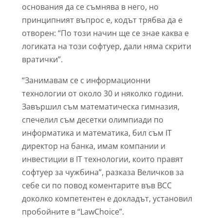
основания да се съмнява в него, но
принципният въпрос е, кодът трябва да е
отворен: “По този начин ще се знае каква е
логиката на този софтуер, дали няма скрити
вратички”.
“Занимавам се с информационни
технологии от около 30 и няколко години.
Завършил съм математическа гимназия,
спечелил съм десетки олимпиади по
информатика и математика, бил съм
IT
директор на банка, имам компании и
инвестиции в
IT
технологии, които правят
софтуер за чужбина”, разказа Величков за
себе си по повод коментарите във ВСС
доколко компетентен е докладът, установил
пробойните в “LawChoice”.