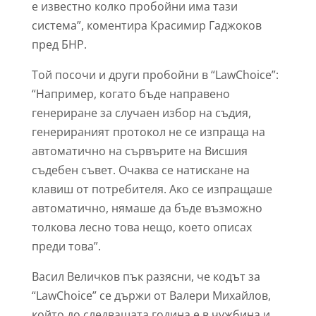
е известно колко пробойни има тази
система”, коментира Красимир Гаджоков
пред БНР.
Той посочи и други пробойни в “LawChoice”:
“Например, когато бъде направено
генериране за случаен избор на съдия,
генерираният протокол не се изпраща на
автоматично на сървърите на Висшия
съдебен съвет. Очаква се натискане на
клавиш от потребителя. Ако се изпращаше
автоматично, нямаше да бъде възможно
толкова лесно това нещо, което описах
преди това”.
Васил Величков пък разясни, че кодът за
“LawChoice” се държи от Валери Михайлов,
който до следващата година е в чужбина и