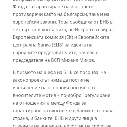
Фонда за гарантиране на влоговете
противоречи както на български, така и на
европейски закони. Това съобщиха от БНБ в
четвъртък и допълниха, че Искров е сезирал
Европейската комисия (ЕК) и Европейската
централна банка (ЕЦБ) за идеята на
народните представителите, начело с
председателя на БСП Михаил Миков.
В писмото на шефа на БНБ се посочва, че
законопроектът няма да постигне
изпълнение на основния посочен от
вносителите мотив – по-добро “регулиране
на отношенията между Фонда за
гарантиране на влоговете в банките, от една
страна, и банките, БНБ и други лица в
случаите на временен недостиг на средства