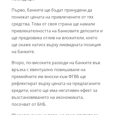
Първо, банките ще бъдат принудени да
понижат цената на привлечените от тях
средства. Това от своя страна ще намали
привлекателността на банковите депозити и
ще предизвика отлив на вложители, което
ще окаже натиск върху ликвидната позиция
на банките.
Второ, по-високите разходи на банките във
връзка с евентуално повишаване на
премийните им вноски към ФГВБ ще
рефлектират върху цената на предлаганите
кредити, което ще има негативен ефект за
възстановяването на икономиката,
посочват от БНБ.