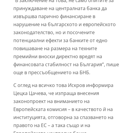
“В заключение на това, не само опитите за
принуждаване на централната банка да
извършва парично финансиране в
нарушение на българското и европейското
законодателство, но и посочените
потенциални ефекти за банките от едно
повишаване на размера на техните
премийни вноски директно вредят на
финансовата стабилност на България”, пише
още в прессъобщението на БНБ.
С оглед на всичко това Искров информира
Цецка Цачева, че изпраща внесения
законопроект на вниманието на
Европейската комисия – в качеството й на
институцията, отговорна за спазването на
правото на ЕС – а така също и на