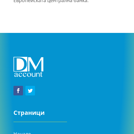
Европейската централна банка.
Страници
Начало