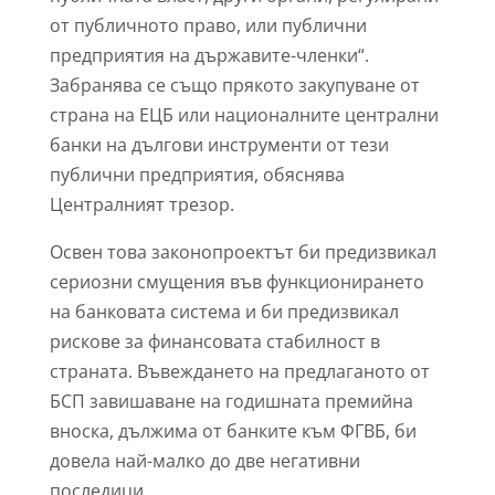
от публичното право, или публични
предприятия на държавите-членки“.
Забранява се също прякото закупуване от
страна на ЕЦБ или националните централни
банки на дългови инструменти от тези
публични предприятия, обяснява
Централният трезор.
Освен това законопроектът би предизвикал
сериозни смущения във функционирането
на банковата система и би предизвикал
рискове за финансовата стабилност в
страната. Въвеждането на предлаганото от
БСП завишаване на годишната премийна
вноска, дължима от банките към ФГВБ, би
довела най-малко до две негативни
последици.