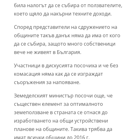
била налогът да се събира от ползвателите,
което щяло да накърни техните доходи.
Според представители на сдружението на
общините такъв данък няма да има от кого
да се събира, защото много собственици
вече не живеят в България.
Участници в дискусията посочиха и че без
комасация няма как да се изграждат
съоръжения за напояване.
Земеделският министър посочи още, че
съществен елемент за оптималното
земеползване в страната се отнася до
изработването на общи устройствени
планове на общините. Такива трябва да
имат всички общини до 2016 г.