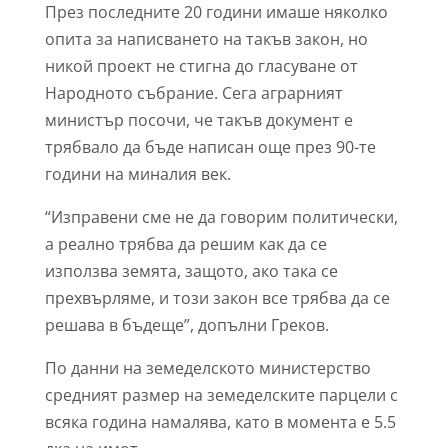
През последните 20 години имаше няколко
опита за написването на такъв закон, но
никой проект не стигна до гласуване от
Народното събрание. Сега аграрният
министър посочи, че такъв документ е
трябвало да бъде написан още през 90-те
години на миналия век.
“Изправени сме не да говорим политически,
а реално трябва да решим как да се
използва земята, защото, ако така се
прехвърляме, и този закон все трябва да се
решава в бъдеще”, допълни Греков.
По данни на земеделското министерство
средният размер на земеделските парцели с
всяка година намалява, като в момента е 5.5