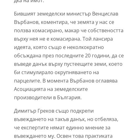
дка на имот.
Бившият земеделски министър Венцислав
Върбанов, коментира, че земята у нас се
ползва комасирано, макар че собствеността
върху нея не е комасирана. Той лансира
идеята, която също е неколкократно
обсъждана през последните 20 години, да се
въведе данък върху пустеещите земи, което
би стимулирало окрупняването на
парцелите. В момента Върбанов оглавява
Асоциацията на земеделските
производители в България.
Димитър Греков също подкрепи
въвеждането на такъв данък, но отбеляза,
че експертите нямат единно мнение за
въвеждането му. Освен това практиката