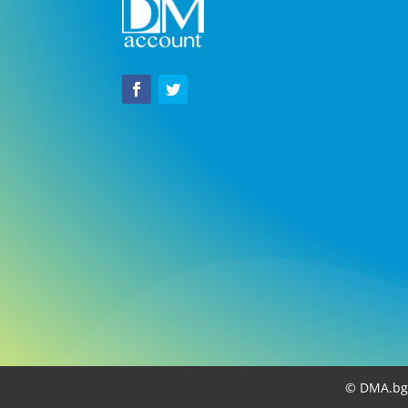
© DMA.bg