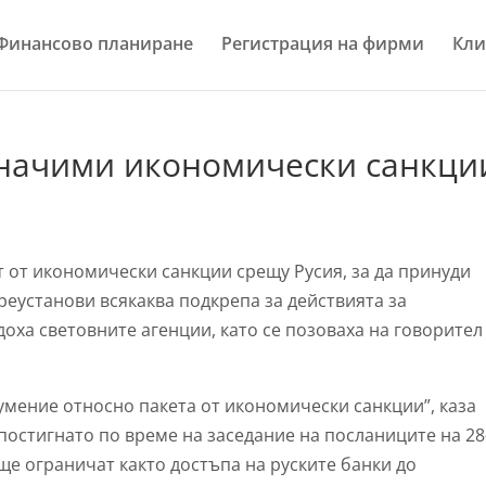
Финансово планиране
Регистрация на фирми
Кли
значими икономически санкци
 от икономически санкции срещу Русия, за да принуди
реустанови всякаква подкрепа за действията за
доха световните агенции, като се позоваха на говорител
мение относно пакета от икономически санкции”, каза
постигнато по време на заседание на посланиците на 28
ще ограничат както достъпа на руските банки до