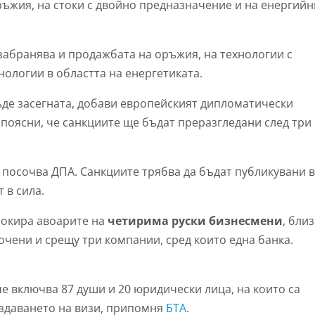
ръжия, на стоки с двойно предназначение и на енергийн
 забранява и продажбата на оръжия, на технологии с
нологии в областта на енергетиката.
е засегната, добави европейският дипломатически
 поясни, че санкциите ще бъдат преразгледани след три
, посочва ДПА. Санкциите трябва да бъдат публикувани 
 в сила.
локира авоарите на
четирима руски бизнесмени
, бли
очени и срещу три компании, сред които една банка.
е включва 87 души и 20 юридически лица, на които са
издаването на визи, припомня
БТА
.