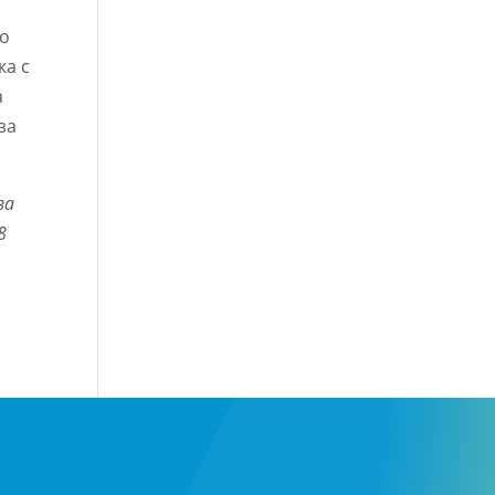
но
ка с
а
за
за
8