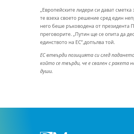
„Европейските лидери си дават сметка з
те взеха своето решение сред един неп
него беше ръководена от президента П
преговорите. „Путин ще се опита да де
единството на ЕС”,допълва той.
ЕС втвърди позицията си след падането
който се твърди, че е свален с ракета
души.