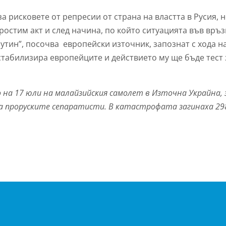
а рисковете от репресии от страна на властта в Русия, 
ростим акт и след начина, по който ситуацията във връз
утин”, посочва европейски източник, запознат с хода н
стабилизира европейците и действието му ще бъде тест 
 на 17 юли на малайзийския самолет в Източна Украйна, 
 на проруските сепаратисти. В катастрофата загинаха 29