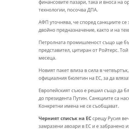
финансовите пазари, така и вноса на о
технологии, посочва ДПА.
АФП уточнява, че според санкциите се
двойно предназначение, както и на тех
Петролната промишленост също ще бъд
представител, цитиран от Ройтерс. Той
месеца.
Новият пакет влиза в сила в четвъртък
официалния бюлетин на ЕС, за да влязат
Европейският съюз е решил също да б
до президента Путин. Санкциите са нас
Конкретни имена не се съобщават.
Черният списък на ЕС
срещу Русия веч
замразени авоари в ЕС и е забранено 