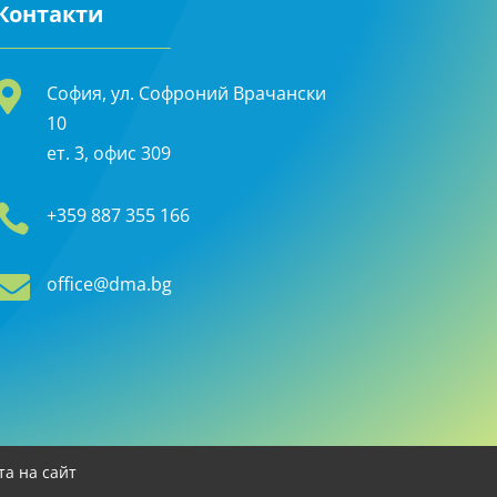
Контакти

София, ул. Софроний Врачански
10
ет. 3, офис 309

+359 887 355 166

office@dma.bg
та на сайт