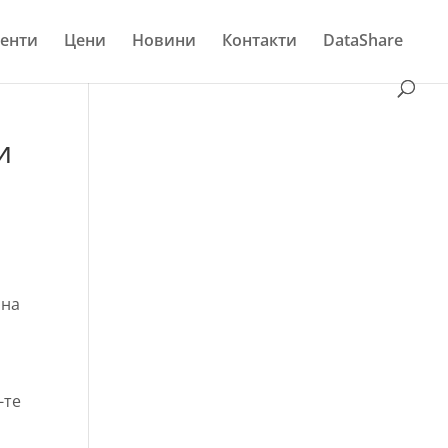
енти
Цени
Новини
Контакти
DataShare
и
 на
-те