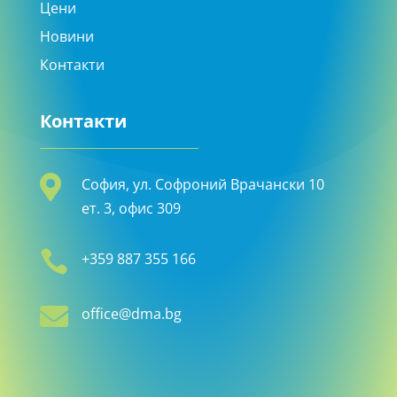
Цени
Новини
Контакти
Контакти

София, ул. Софроний Врачански 10
ет. 3, офис 309

+359 887 355 166

office@dma.bg