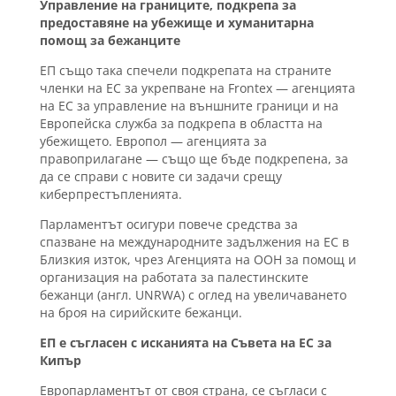
Управление на границите, подкрепа за
предоставяне на убежище и хуманитарна
помощ за бежанците
ЕП също така спечели подкрепата на страните
членки на ЕС за укрепване на Frontex — агенцията
на ЕС за управление на външните граници и на
Европейска служба за подкрепа в областта на
убежището. Европол — агенцията за
правоприлагане — също ще бъде подкрепена, за
да се справи с новите си задачи срещу
киберпрестъпленията.
Парламентът осигури повече средства за
спазване на международните задължения на ЕС в
Близкия изток, чрез Агенцията на ООН за помощ и
организация на работата за палестинските
бежанци (англ. UNRWA) с оглед на увеличаването
на броя на сирийските бежанци.
ЕП е съгласен с исканията на Съвета на ЕС за
Кипър
Европарламентът от своя страна, се съгласи с