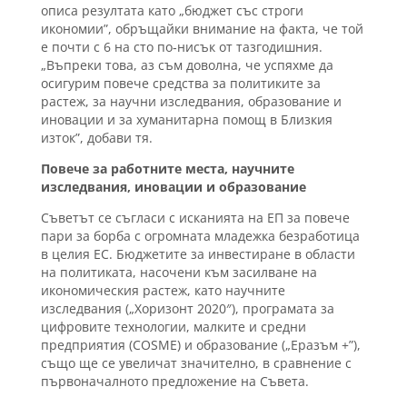
описа резултата като „бюджет със строги
икономии”, обръщайки внимание на факта, че той
е почти с 6 на сто по‑нисък от тазгодишния.
„Въпреки това, аз съм доволна, че успяхме да
осигурим повече средства за политиките за
растеж, за научни изследвания, образование и
иновации и за хуманитарна помощ в Близкия
изток”, добави тя.
Повече за работните места, научните
изследвания, иновации и образование
Съветът се съгласи с исканията на ЕП за повече
пари за борба с огромната младежка безработица
в целия ЕС. Бюджетите за инвестиране в области
на политиката, насочени към засилване на
икономическия растеж, като научните
изследвания („Хоризонт 2020″), програмата за
цифровите технологии, малките и средни
предприятия (COSME) и образование („Еразъм +”),
също ще се увеличат значително, в сравнение с
първоначалното предложение на Съвета.