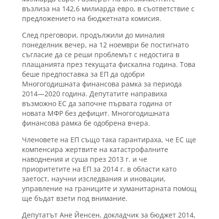
възлиза на 142,6 милиарда евро, в съответствие с
предложението на бюджетната комисия.
След преговори, продължили до миналия
понеделник вечер, на 12 ноември бе постигнато
съгласие да се реши проблемът с недостига в
плащанията през текущата фискална година. Това
беше предпоставка за ЕП да одобри
Многогодишната финансова рамка за периода
2014—2020 година. Депутатите направиха
възможно ЕС да започне първата година от
новата МФР без дефицит. Многогодишната
финансова рамка бе одобрена вчера.
Членовете на ЕП също така гарантираха, че ЕС ще
компенсира жертвите на катастрофалните
наводнения и суша през 2013 г. и че
приоритетите на ЕП за 2014 г. в области като
заетост, научни изследвания и иновации,
управление на границите и хуманитарната помощ
ще бъдат взети под внимание.
Депутатът Ане Йенсен, докладчик за бюджет 2014,