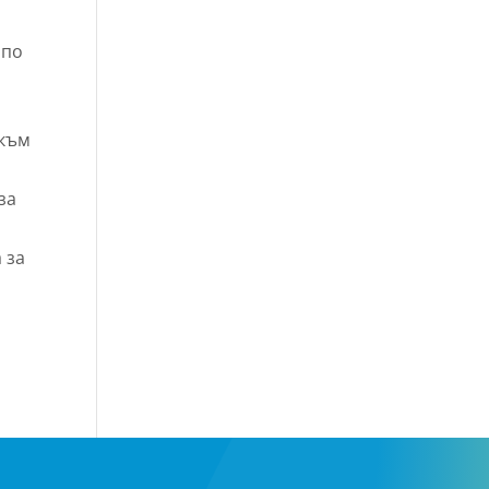
 по
 към
за
 за