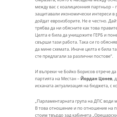
между вас с коалиционния партньор – по
защитавали икономически интереси в ра
дойдат евроизборите. Не е честно. Да
трябва да ни обясните как това правите
Целта е била да унищожите ГЕРБ и пон
свърши тази работа. Така си го обясня
да мине схемата. Иначе целта е била та
сте предлагали за различни постове”.
И въпреки че Бойко Борисов отрече да
партията на Местан –
Йордан Цонев
, 
исканата актуализация на бюджета, с 
„Парламентарната група на ДПС води м
В това отношение и по отношение на п
стоим твърдо зад кабинета „Орешарски”