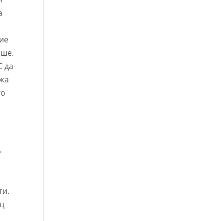
а
Вие
аше.
С да
ожа
го
д
ти.
ец