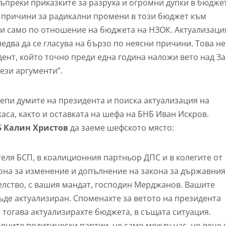
ъпреки приказките за разруха и огромни дупки в бюдже
и причини за радикални промени в този бюджет към
ми само по отношение на бюджета на НЗОК. Актуализаци
едва да се гласува на бързо по неясни причини. Това не
дент, който точно преди една година наложи вето над З
ези аргументи”.
епи думите на президента и поиска актуализация на
аса, както и оставката на шефа на БНБ Иван Искров.
Б Калин Христов
да заеме шефското място:
теля БСП, в коалиционния партньор ДПС и в колегите от
кона за изменение и допълнение на закона за държавния
елство, с вашия мандат, господин Мерджанов. Вашите
бъде актуализиран. Споменахте за ветото на президента
 тогава актуализирахте бюджета, в същата ситуация.
вните политически партии, не само между нас, но вече 