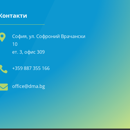
Контакти

София, ул. Софроний Врачански
10
ет. 3, офис 309

+359 887 355 166

office@dma.bg