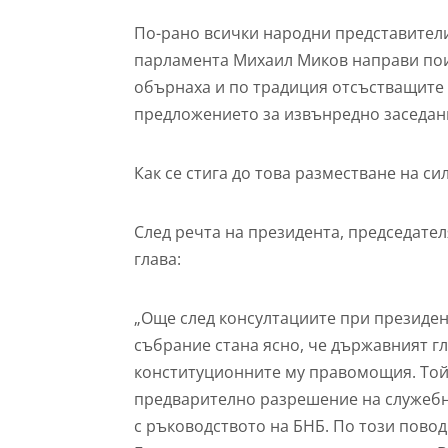
По-рано всички народни представители
парламента Михаил Миков направи пои
обърнаха и по традиция отсъстващите д
предложението за извънредно заседани
Как се стига до това разместване на си
След речта на президента, председате
глава:
„Още след консултациите при президен
събрание стана ясно, че държавният г
конституционните му правомощия. Той 
предварително разрешение на служебно
с ръководството на БНБ. По този пово