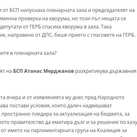
 от БСП напуснаха пленарната зала и председателят на
менна проверка на кворума, но този път нещата се
епутати от ГЕРБ спасиха кворума в зала. Така
е, направено от ДПС, беше прието с гласовете на ГЕРБ.
лите в пленарната зала?
лят на
БСП Атанас Мерджанов
разкритикува държавния
та вчера и от изявленията му днес пред Народното
лава постави условия, които далеч надвишават
пространно пледира за актуализация на бюджета, за
то правителство да емитира дълг и за решение по каз
д от името на парламентарната група на Коалиция за