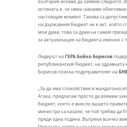
България искаме да заявим следното. В
истината е, че няма никакви обективн
настоящия момент. Такива са допусти
на държавния бюджет не е акт, който сл
мои думи, това са думи на самия прези
за актуализация на бюджета именно с т
Лидерът на
ГЕРБ Бойко Борисов
подкр
републиканския бюджет, на здравната к
Борисов поиска подуправителят на
БН
„За да има спокойствие в мандатоноси
Атака, предлагам просто да вземем за
бюджет, което е внесло вашето правит
министри са казали, че той трябва да 
преди една година. Въпреки всичко вие
Омразата, която е насадена между осно