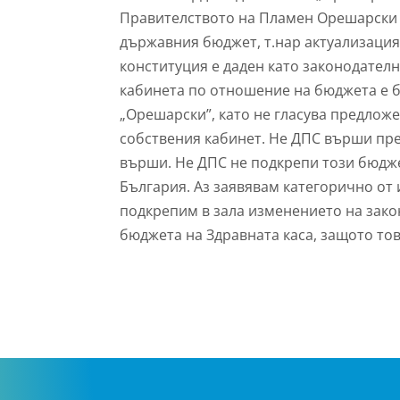
Правителството на Пламен Орешарски в
държавния бюджет, т.нар актуализация
конституция е даден като законодател
кабинета по отношение на бюджета е 
„Орешарски”, като не гласува предложе
собствения кабинет. Не ДПС върши пре
върши. Не ДПС не подкрепи този бюдже
България. Аз заявявам категорично от
подкрепим в зала изменението на зако
бюджета на Здравната каса, защото то