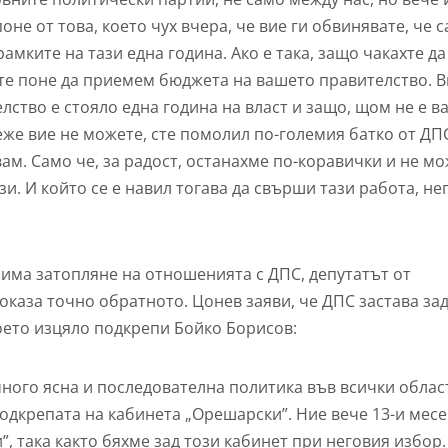
не от това, което чух вчера, че вие ги обвинявате, че с
мките на тази една година. Ако е така, защо чакахте да
йте поне да приемем бюджета на вашето правителство. 
лство е стояло една година на власт и защо, щом не е в
еже вие не можете, сте помолил по-големия батко от ДП
вам. Само че, за радост, останахме по-коравички и не м
зи. И който се е навил тогава да свърши тази работа, не
 има затопляне на отношенията с ДПС, депутатът от
доказа точно обратното. Цонев заяви, че ДПС застава за
което изцяло подкрепи Бойко Борисов:
ного ясна и последователна политика във всички облас
одкрепата на кабинета „Орешарски”. Ние вече 13-и мес
, така както бяхме зад този кабинет при неговия избор.