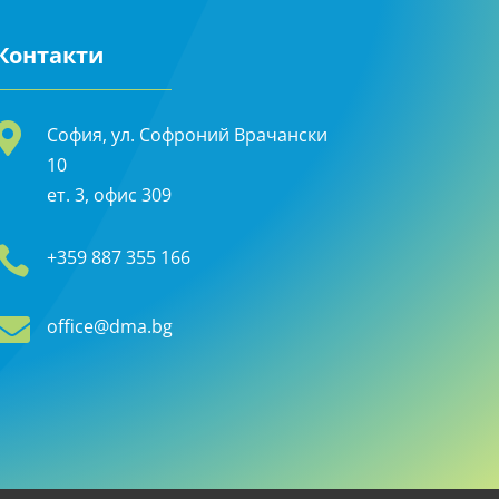
Контакти

София, ул. Софроний Врачански
10
ет. 3, офис 309

+359 887 355 166

office@dma.bg