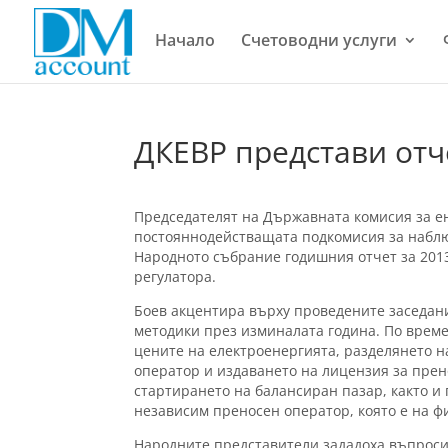
Начало
Счетоводни услуги
ДКЕВР представи отче
Председателят на Държавната комисия за е
постояннодействащата подкомисия за наблю
Народното събрание годишния отчет за 2013 
регулатора.
Боев акцентира върху проведените заседани
методики през изминалата година. По врем
цените на електроенергията, разделянето 
оператор и издаването на лицензия за прен
стартирането на балансиран пазар, както и
независим преносен оператор, която е на ф
Народните представители зададоха въпроси з