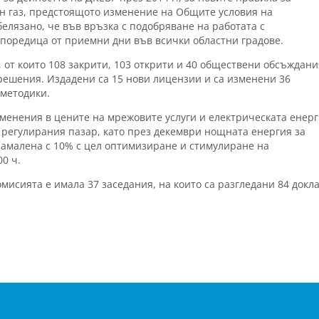
ен газ, предстоящото изменение на Общите условия на
елязано, че във връзка с подобряване на работата с
поредица от приемни дни във всички областни градове.
 от които 108 закрити, 103 открити и 40 обществени обсъждани
 решения. Издадени са 15 нови лицензии и са изменени 36
 методики.
зменения в цените на мрежовите услуги и електрическата енерг
 регулирания пазар, като през декември нощната енергия за
намалена с 10% с цел оптимизиране и стимулиране на
00 ч.
мисията е имала 37 заседания, на които са разгледани 84 докл