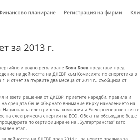
Финансово планиране
Регистрация на фирми
Кли
т за 2013 г.
нергийно и водно регулиране
Боян Боев
представи пред
дение на дейността на ДКЕВР към Комисията по енергетика в
г. и отчет за първите два месеца от 2014 г., съобщиха от
я и взети решения от ДКЕВР, приетите наредби, правила и
е на срещата беше обърнато внимание върху намалението на
на Национална електрическа компания и Електроенергиен сист
ос на електрическа енергия на ЕСО. Обект на обсъждане беше
 процедурата по сертифициране на „Булгартрансгаз” като
инален етап.
а дейността на ДКЕВР през 2014 г., за новите правила за