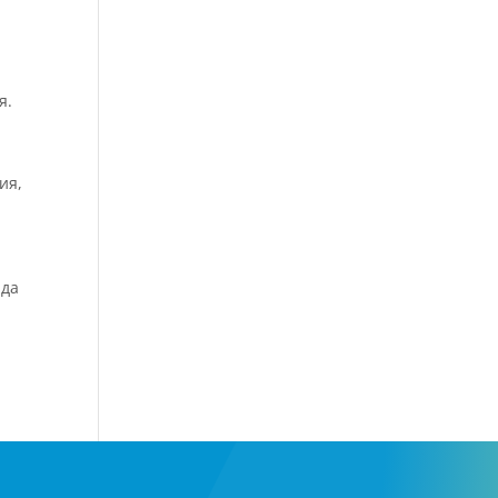
я.
ия,
ада