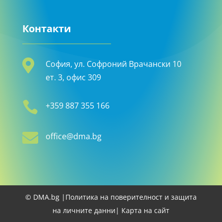
Контакти

София, ул. Софроний Врачански 10
ет. 3, офис 309

+359 887 355 166

office@dma.bg
© DMA.bg |
Политика на поверителност и защита
на личните данни
| Карта на сайт