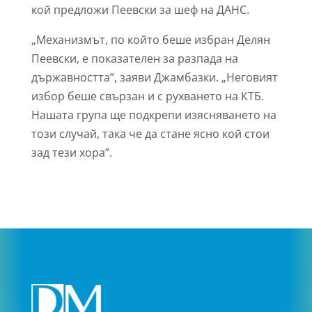
кой предложи Пеевски за шеф на ДАНС.
„Механизмът, по който беше избран Делян
Пеевски, е показателен за разпада на
държавността”, заяви Джамбазки. „Неговият
избор беше свързан и с рухването на КТБ.
Нашата група ще подкрепи изясняването на
този случай, така че да стане ясно кой стои
зад тези хора”.