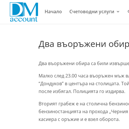
Начало
Счетоводни услуги
Два въоръжени обира
Два въоръжени обира са били извършен
Малко след 23.00 часа въоръжен мъж в
“Дондуков” в центъра на столицата. Той
после избягал. Полицията го издирва.
Вторият грабеж е на столична бензино
бензиностанцията на прохода „Черния 
касиера с оръжие и е взел оборота.