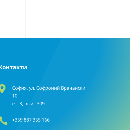
Контакти

София, ул. Софроний Врачански
10
ет. 3, офис 309

+359 887 355 166