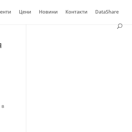
енти
Цени
Новини
Контакти
DataShare
я
 в