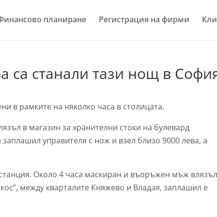
Финансово планиране
Регистрация на фирми
Кли
 са станали тази нощ в Софи
и в рамките на няколко часа в столицата.
лязъл в магазин за хранителни стоки на булевард
 заплашил управителя с нож и взел близо 9000 лева, а
станция. Около 4 часа маскиран и въоръжен мъж влязъл
кос”, между кварталите Княжево и Владая, заплашил е