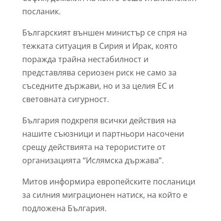
посланик.
Българският външен министър се спря на
тежката ситуация в Сирия и Ирак, която
поражда трайна нестабилност и
представлява сериозен риск не само за
съседните държави, но и за целия ЕС и
световната сигурност.
България подкрепя всички действия на
нашите съюзници и партньори насочени
срещу действията на терористите от
организацията “Ислямска държава”.
Митов информира европейските посланици
за силния миграционен натиск, на който е
подложена България.