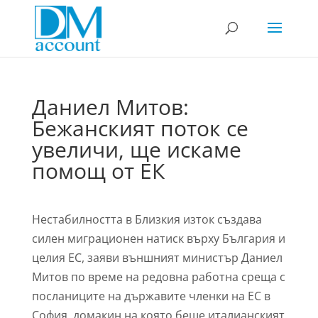
Даниел Митов:
Бежанският поток се
увеличи, ще искаме
помощ от ЕК
Нестабилността в Близкия изток създава
силен миграционен натиск върху България и
целия ЕС, заяви външният министър Даниел
Митов по време на редовна работна среща с
посланиците на държавите членки на ЕС в
София, домакин на която беше италианският