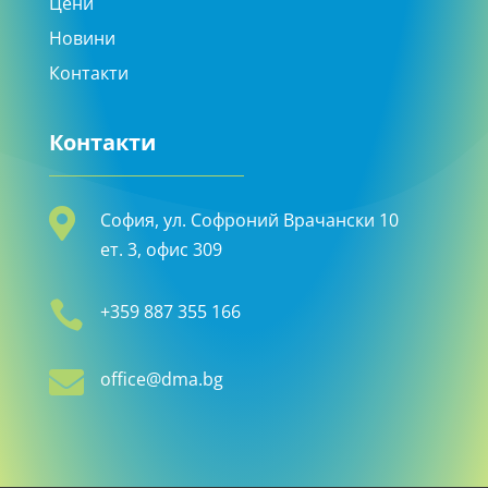
Цени
Новини
Контакти
Контакти

София, ул. Софроний Врачански 10
ет. 3, офис 309

+359 887 355 166

office@dma.bg