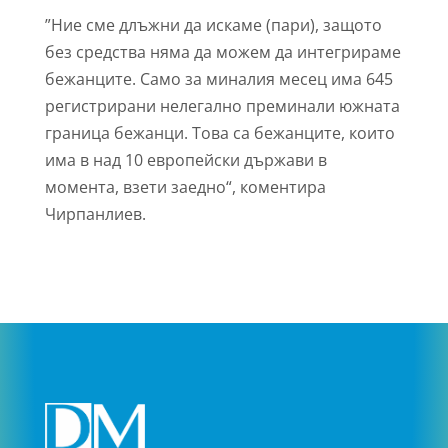
”Ние сме длъжни да искаме (пари), защото
без средства няма да можем да интегрираме
бежанците. Само за миналия месец има 645
регистрирани нелегално преминали южната
граница бежанци. Това са бежанците, които
има в над 10 европейски държави в
момента, взети заедно“, коментира
Чирпанлиев.