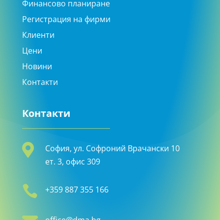
Финансово планиране
Регистрация на фирми
Клиенти
Цени
Новини
Контакти
Контакти

София, ул. Софроний Врачански 10
ет. 3, офис 309

+359 887 355 166
office@dma.bg