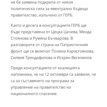
не бе заявена подкрепа от никоя
политическа сила за евентуално бъдещо
правителство, излъчено от ГЕРБ.
Както и досега в консултациите ГЕРБ ще
бъде представена от Цецка Цачева, Менда
Стоянова и Румяна Бъчварова. В
разговорите от страна на Патриотичния
фронт ще се включат Полина Карастоянова,
Силвия Трендафилова и Искрен Веселинов.
Преди консултациите от коалицията
напомниха, че на 12 октомври са заявили, че
са за съставянето на програма за
управление на правителство на
националното спасение.