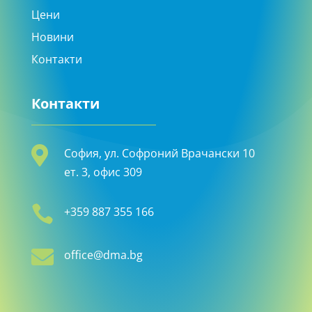
Цени
Новини
Контакти
Контакти

София, ул. Софроний Врачански 10
ет. 3, офис 309

+359 887 355 166

office@dma.bg