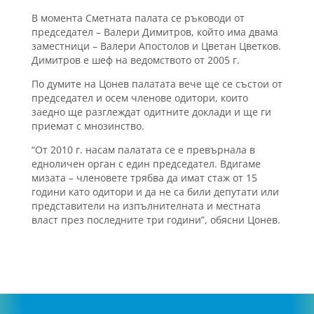
В момента Сметната палата се ръководи от
председател – Валери Димитров, който има двама
заместници – Валери Апостолов и Цветан Цветков.
Димитров е шеф на ведомството от 2005 г.
По думите на Цонев палатата вече ще се състои от
председател и осем членове одитори, които
заедно ще разглеждат одитните доклади и ще ги
приемат с мнозинство.
“От 2010 г. насам палатата се е превърнала в
едноличен орган с един председател. Вдигаме
мизата – членовете трябва да имат стаж от 15
години като одитори и да не са били депутати или
представители на изпълнителната и местната
власт през последните три години”, обясни Цонев.