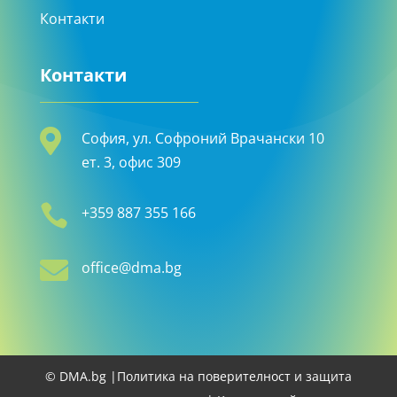
Контакти
Контакти

София, ул. Софроний Врачански 10
ет. 3, офис 309

+359 887 355 166

office@dma.bg
© DMA.bg |
Политика на поверителност и защита