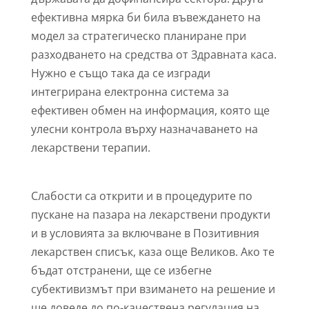
ефективна мярка би била въвеждането на
модел за стратегическо планиране при
разходването на средства от Здравната каса.
Нужно е също така да се изгради
интегрирана електронна система за
ефективен обмен на информация, която ще
улесни контрола върху назначаването на
лекарствени терапии.
Слабости са открити и в процедурите по
пускане на пазара на лекарствени продукти
и в условията за включване в Позитивния
лекарствен списък, каза още Великов. Ако те
бъдат отстранени, ще се избегне
субективизмът при взимането на решение и
ще доведе до по-качествена регулация на