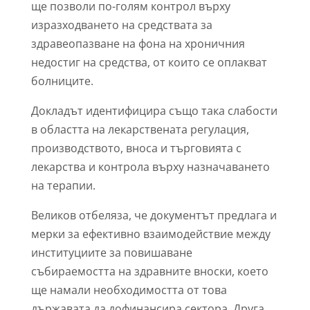
ще позволи по-голям контрол върху
изразходването на средствата за
здравеопазване на фона на хроничния
недостиг на средства, от които се оплакват
болниците.
Докладът идентифицира също така слабости
в областта на лекарствената регулация,
производството, вноса и търговията с
лекарства и контрола върху назначаването
на терапии.
Великов отбеляза, че документът предлага и
мерки за ефективно взаимодействие между
институциите за повишаване
събираемостта на здравните вноски, което
ще намали необходимостта от това
държавата да дофинансира сектора. Друга