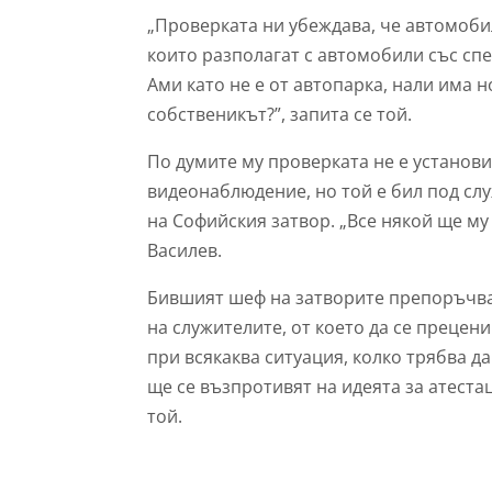
„Проверката ни убеждава, че автомобил
които разполагат с автомобили със спе
Ами като не е от автопарка, нали има 
собственикът?”, запита се той.
По думите му проверката не е установ
видеонаблюдение, но той е бил под сл
на Софийския затвор. „Все някой ще му
Василев.
Бившият шеф на затворите препоръчва
на служителите, от което да се прецени
при всякаква ситуация, колко трябва д
ще се възпротивят на идеята за атеста
той.