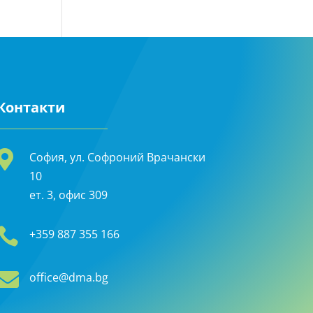
Контакти

София, ул. Софроний Врачански
10
ет. 3, офис 309

+359 887 355 166

office@dma.bg