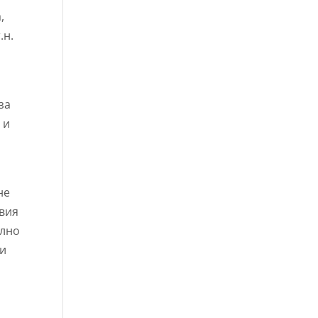
,
.н.
за
 и
не
твия
илно
ви