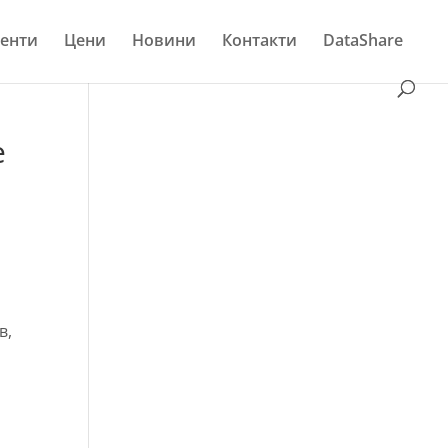
енти
Цени
Новини
Контакти
DataShare
е
в,