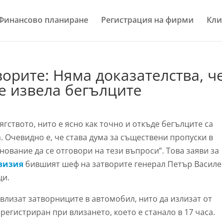
Финансово планиране
Регистрация на фирми
Кли
орите: Няма доказателства, ч
 е извела бегълците
ягството, нито е ясно как точно и откъде бегълците са
 Очевидно е, че става дума за съществени пропуски в
нование да се отговори на тези въпроси”. Това заяви за
визия
бившият шеф на затворите генерал Петър Василе
ци.
 влизат затворниците в автомобил, нито да излизат от
регистриран при влизането, което е станало в 17 часа.