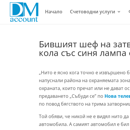
Начало
Счетоводни услуги
Бившият шеф на затв
кола със синя лампа
„Нито е ясно кога точно е извършено б
напуснали района на охраняемата зона.
охраната, които пречат или не дават ос
предаването „Събуди се” по
Нова теле
по повод бягството на трима затворни
Той обяви, че никой не е видял нито да
автомобила. А самият автомобил е бил 