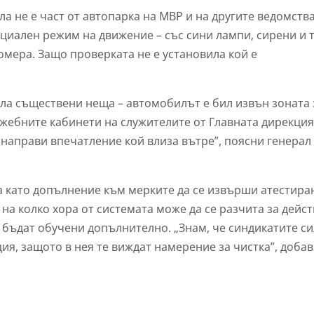
а не е част от автопарка на МВР и на другите ведомства
циален режим на движение – със сини лампи, сирени и т
номера. Защо проверката не е установила кой е
ила съществени неща – автомобилът е бил извън зоната 
ужебните кабинети на служителите от Главната дирекция
 направи впечатление кой влиза вътре”, поясни генерал
 като допълнение към мерките да се извърши атестира
 на колко хора от системата може да се разчита за дейс
а бъдат обучени допълнително. „Знам, че синдикатите с
ция, защото в нея те виждат намерение за чистка”, доба